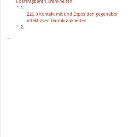
übertragbaren Krankheiten
Z20.0 Kontakt mit und Exposition gegenüber
infektiösen Darmkrankheiten
Z20.1 Kontakt mit und Exposition gegenüber
...
Tuberkulose
Z20.2 Kontakt mit und Exposition gegenüber
Infektionen, die vorwiegend durch
Geschlechtsverkehr übertragen werden
Z20.3 Kontakt mit und Exposition gegenüber
Tollwut
20.4 Kontakt mit und Exposition gegenüber Röteln
Z20.5 Kontakt mit und Exposition gegenüber
Virushepatitis
Z20.6 Kontakt mit und Exposition gegenüber HIV
Z20.7 Kontakt mit und Exposition gegenüber