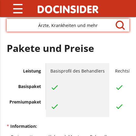
☰
Ärzte, Krankheiten und mehr
Pakete und Preise
Leistung
Basisprofil des Behandlers
Rechtsko
check
check
Basispaket
Premiumpaket
check
check
*
Information: