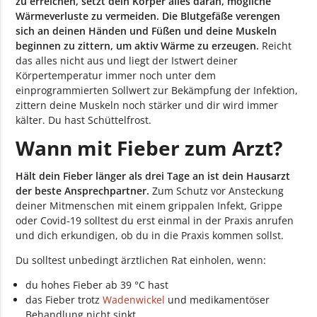
zu erreichen, setzt dein Körper alles daran, mögliche
Wärmeverluste zu vermeiden. Die Blutgefäße verengen
sich an deinen Händen und Füßen und deine Muskeln
beginnen zu zittern, um aktiv Wärme zu erzeugen.
Reicht
das alles nicht aus und liegt der Istwert deiner
Körpertemperatur immer noch unter dem
einprogrammierten Sollwert zur Bekämpfung der Infektion,
zittern deine Muskeln noch stärker und dir wird immer
kälter. Du hast Schüttelfrost.
Wann mit Fieber zum Arzt?
Hält dein Fieber länger als drei Tage an ist dein Hausarzt
der beste Ansprechpartner.
Zum Schutz vor Ansteckung
deiner Mitmenschen mit einem grippalen Infekt, Grippe
oder Covid-19 solltest du erst einmal in der Praxis anrufen
und dich erkundigen, ob du in die Praxis kommen sollst.
Du solltest unbedingt ärztlichen Rat einholen, wenn:
du hohes Fieber ab 39 °C hast
das Fieber trotz
Wadenwickel
und medikamentöser
Behandlung nicht sinkt