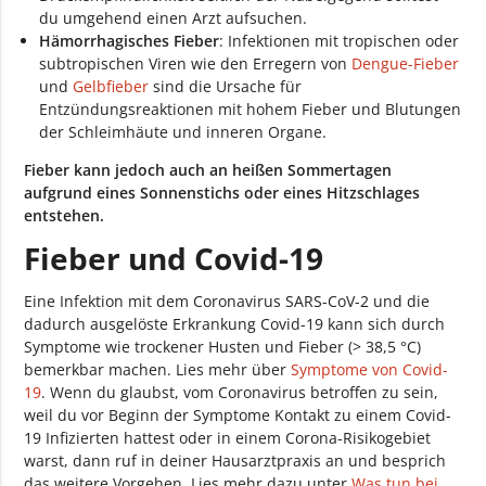
du umgehend einen Arzt aufsuchen.
Hämorrhagisches Fieber
: Infektionen mit tropischen oder
subtropischen Viren wie den Erregern von
Dengue-Fieber
und
Gelbfieber
sind die Ursache für
Entzündungsreaktionen mit hohem Fieber und Blutungen
der Schleimhäute und inneren Organe.
Fieber kann jedoch auch an heißen Sommertagen
aufgrund eines Sonnenstichs oder eines Hitzschlages
entstehen.
Fieber und Covid-19
Eine Infektion mit dem Coronavirus SARS-CoV-2 und die
dadurch ausgelöste Erkrankung Covid-19 kann sich durch
Symptome wie trockener Husten und Fieber (> 38,5 °C)
bemerkbar machen. Lies mehr über
Symptome von Covid-
19
. Wenn du glaubst, vom Coronavirus betroffen zu sein,
weil du vor Beginn der Symptome Kontakt zu einem Covid-
19 Infizierten hattest oder in einem Corona-Risikogebiet
warst, dann ruf in deiner Hausarztpraxis an und besprich
das weitere Vorgehen. Lies mehr dazu unter
Was tun bei