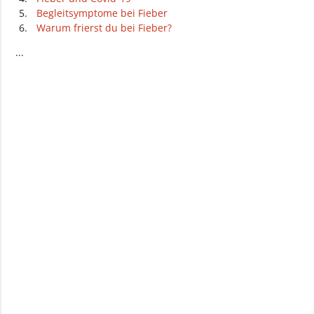
Begleitsymptome bei Fieber
Warum frierst du bei Fieber?
Wann mit Fieber zum Arzt?
...
Welche Fiebermessgeräte gibt es?
Glasthermometer und Digitalthermometer
Infrarotthermometer
Fieber richtig messen wie und wo?
Fieber im Ohr messen
Fieber im Po messen
Fieber unter der Achsel messen
Fieber unter der Zunge messen
Fieber an der Stirn messen
Was tun bei Fieber?
Fiebersenkende Medikamente
Wadenwickel bei Fieber
Welche Getränke bei Fieber?
Was essen bei Fieber?
Passende Ärzte