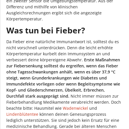
ein zweiter Sensor die Umgebungstemperatur. Aus der
Differenz und mithilfe von klinischen
Ausgleichsrechnungen ergibt sich die angezeigte
Körpertemperatur.
Was tun bei Fieber?
Da Fieber eine natürliche Immunantwort ist, solltest du es
nicht vorschnell unterdrücken. Denn die leicht erhöhte
Körpertemperatur kurbelt dein Immunsystem an und
verbessert deine körpereigene Abwehr.
Erste Maßnahmen
zur Fiebersenkung solltest du ergreifen, wenn das Fieber
ohne Tagesschwankungen anhält, wenn es über 37,9 °C
steigt, wenn Grunderkrankungen wie Diabetes und
Immundefekte vorliegen oder wenn Begleitsymptome wie
Kopf- und Gliederschmerzen, Übelkeit, Erbrechen,
Durchfall stark ausgeprägt sind.
Nicht immer müssen zur
Fieberbehandlung Medikamente verabreicht werden. Doch
beachte bitte: Hausmitel wie
Wadenwickel
und
Lindenblütentee
können deinen Genesungsprozess
lediglich unterstützen. Sie sind jedoch kein Ersatz für eine
medizinische Behandlung. Gerade bei älteren Menschen