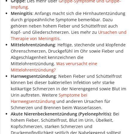
Grippe:
Lies mehr über
Grippe-Symptome und Grippe-
Impfung
.
Meningitis
: Anfangs macht sich die Hirnhautentzündung
durch grippeähnliche Symptome bemerkbar. Dazu
gehören neben hohem Fieber und Schüttelfrost auch
Kopf- und Gliederschmerzen. Lies mehr zu
Ursachen und
Therapie von Meningitis
.
Mittelohrentzündung
: Heftige, stechende und klopfende
Ohrenschmerzen, Druckgefühl im Ohr sowie Fieber und
Abgeschlagenheit kennzeichnen die
Mittelohrentzündung.
Was verursacht eine
Mittelohrentzündung?
Harnwegsentzündung
: Neben Fieber und Schüttelfrost
können bei dieser bakteriellen Infektion sehr starke
kolikartige Schmerzen in der Nierengegend sowie Blut im
Urin auftreten. Weitere
Symptome bei
Harnwegsentzündung
und anderen Ursachen für
Schmerzen und Brennen beim Wasserlassen.
Akute Nierenbeckenentzündung (Pyelonephritis)
: Bei
hohem Fieber, Schüttelfrost, Blut im Urin, Übelkeit,
Kopfschmerzen, starken Schmerzen und
Druckempfindlichkeit seitlich der Nabelgegend solltest