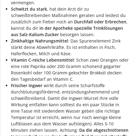
vermengen.
Schwitzt du stark
, hat dein Arzt dir zu
schweißtreibenden Maßnahmen geraten und leidest du
zusätzlich zum Fieber noch an
Durchfall oder Erbrechen
,
kannst du dir
in der Apotheke spezielle Trinklösungen
aus Salz-Kalium-Zucker
besorgen lassen.
Zinkhaltige Nahrungsmittel
: Das Spurenelement Zink
stärkt deine Abwehrkräfte. Es ist enthalten in Fisch,
Haferflocken, Milch und Käse.
Vitamin C-reiche Lebensmittel
: Schon zwei Orangen oder
eine rote Paprika oder 200 Gramm schonend gegarter
Rosenkohl oder 100 Gramm gekochter Brokkoli decken
den Tagesbedarf an Vitamin C.
Frischer Ingwer
wirkt durch seine Scharfstoffe
durchblutungsfördernd, entzündungshemmend und
schweißtreibend. Damit die Ingwer-Wurzel ihre volle
Wirkung entfalten kann solltest du ein paar Stücke in
eine Tasse mit siedendem Wasser geben (die richtige
Temperatur ist erreicht, wenn nur noch wenige kleine
Luftblasen aus dem Wasser aufsteigen). Alles 5-10
Minuten ziehen lassen. Achtung:
Da die abgeschnittenen