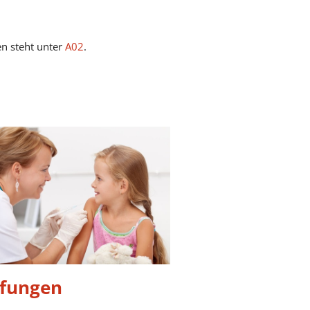
en steht unter
A02
.
fungen