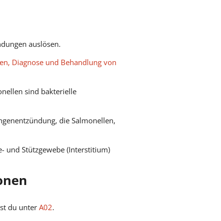
ndungen auslösen.
en, Diagnose und Behandlung von
ellen sind bakterielle
ngenentzündung, die Salmonellen,
e- und Stützgewebe (Interstitium)
ionen
est du unter
A02
.