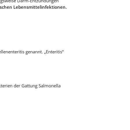
ungsweise Darm-Entzündungen
schen Lebensmittelinfektionen.
nenteritis genannt. „Enteritis“
kterien der Gattung Salmonella