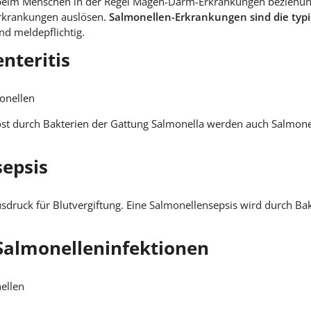
n beim Menschen in der Regel Magen-Darm-Erkrankungen bezieh
rkrankungen auslösen.
Salmonellen-Erkrankungen sind die typi
d meldepflichtig.
nteritis
monellen
durch Bakterien der Gattung Salmonella werden auch Salmonelle
sepsis
usdruck für Blutvergiftung. Eine Salmonellensepsis wird durch Ba
 Salmonelleninfektionen
nellen