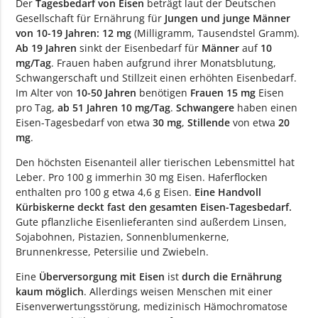
Der
Tagesbedarf von Eisen
beträgt laut der Deutschen
Gesellschaft für Ernährung für
Jungen und junge Männer
von 10-19 Jahren: 12 mg
(Milligramm, Tausendstel Gramm).
Ab 19 Jahren
sinkt der Eisenbedarf für
Männer
auf
10
mg/Tag
. Frauen haben aufgrund ihrer Monatsblutung,
Schwangerschaft und Stillzeit einen erhöhten Eisenbedarf.
Im Alter von
10-50 Jahren
benötigen
Frauen 15 mg
Eisen
pro Tag,
ab 51 Jahren 10 mg/Tag
.
Schwangere
haben einen
Eisen-Tagesbedarf von etwa
30 mg
,
Stillende
von etwa
20
mg
.
Den höchsten Eisenanteil aller tierischen Lebensmittel hat
Leber. Pro 100 g immerhin 30 mg Eisen. Haferflocken
enthalten pro 100 g etwa 4,6 g Eisen.
Eine Handvoll
Kürbiskerne deckt fast den gesamten Eisen-Tagesbedarf.
Gute pflanzliche Eisenlieferanten sind außerdem Linsen,
Sojabohnen, Pistazien, Sonnenblumenkerne,
Brunnenkresse, Petersilie und Zwiebeln.
Eine
Überversorgung mit Eisen
ist
durch die Ernährung
kaum möglich
. Allerdings weisen Menschen mit einer
Eisenverwertungsstörung, medizinisch Hämochromatose