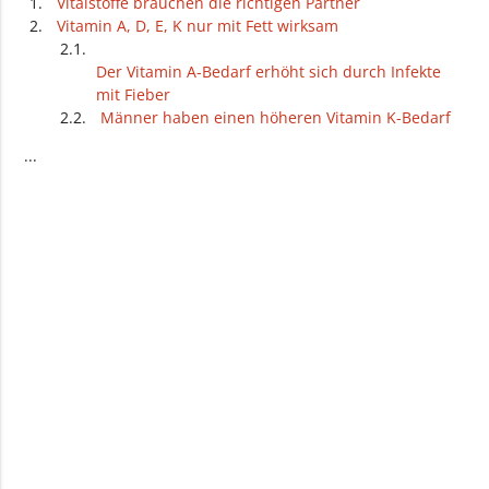
Vitalstoffe brauchen die richtigen Partner
Vitamin A, D, E, K nur mit Fett wirksam
Der Vitamin A-Bedarf erhöht sich durch Infekte
mit Fieber
Männer haben einen höheren Vitamin K-Bedarf
Vitamin E stärkt das Immunsystem
...
Ohne Sonne keine ausreichende Vitamin D-
Versorgung
Vitamin D und Kalzium sind füreinander
Transporthelfer
Wie arbeiten Vitamin D und Kalzium zusammen?
Vitamin D-Mangel und Kalzium-Mangel
Vitamin A braucht Zink
Phytate beeinflussen den Zink-Haushalt
Biotin und Vitamin B12 für die Nerven
Wie arbeiten Biotin und Vitamin B12 zusammen?
Vitamin B12 und Folsäure sind voneinander abhängig
Wie arbeiten Vitamin B12 und Folsäure
zusammen?