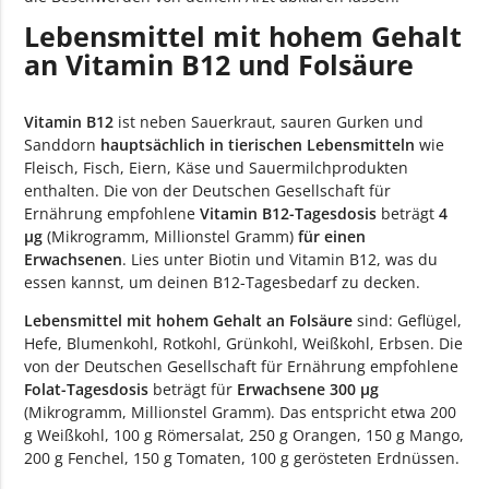
Lebensmittel mit hohem Gehalt
an Vitamin B12 und Folsäure
Vitamin B12
ist neben Sauerkraut, sauren Gurken und
Sanddorn
hauptsächlich in tierischen Lebensmitteln
wie
Fleisch, Fisch, Eiern, Käse und Sauermilchprodukten
enthalten. Die von der Deutschen Gesellschaft für
Ernährung empfohlene
Vitamin B12-Tagesdosis
beträgt
4
µg
(Mikrogramm, Millionstel Gramm)
für einen
Erwachsenen
. Lies unter Biotin und Vitamin B12, was du
essen kannst, um deinen B12-Tagesbedarf zu decken.
Lebensmittel mit hohem Gehalt an Folsäure
sind: Geflügel,
Hefe, Blumenkohl, Rotkohl, Grünkohl, Weißkohl, Erbsen. Die
von der Deutschen Gesellschaft für Ernährung empfohlene
Folat-Tagesdosis
beträgt für
Erwachsene 300 µg
(Mikrogramm, Millionstel Gramm). Das entspricht etwa 200
g Weißkohl, 100 g Römersalat, 250 g Orangen, 150 g Mango,
200 g Fenchel, 150 g Tomaten, 100 g gerösteten Erdnüssen.