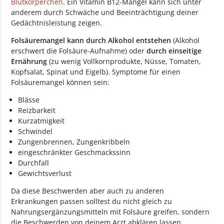
Blutkörperchen
. Ein Vitamin B12-Mangel kann sich unter
anderem durch Schwäche und Beeinträchtigung deiner
Gedächtnisleistung zeigen.
Folsäuremangel kann durch Alkohol entstehen
(Alkohol
erschwert die Folsäure-Aufnahme) oder
durch einseitige
Ernährung
(zu wenig Vollkornprodukte, Nüsse, Tomaten,
Kopfsalat, Spinat und Eigelb). Symptome für einen
Folsäuremangel können sein:
Blässe
Reizbarkeit
Kurzatmigkeit
Schwindel
Zungenbrennen, Zungenkribbeln
eingeschränkter Geschmackssinn
Durchfall
Gewichtsverlust
Da diese Beschwerden aber auch zu anderen
Erkrankungen passen solltest du nicht gleich zu
Nahrungsergänzungsmitteln mit Folsäure greifen, sondern
die Beschwerden von deinem Arzt abklären lassen.