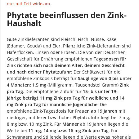
nur mit Fett wirksam
.
Phytate beeinflussen den Zink-
Haushalt
Gute Zinklieferanten sind Fleisch, Fisch, Nüsse, Käse
(Edamer, Gouda) und Eier. Pflanzliche Zink-Lieferanten sind
Haferflocken, Linsen oder Erbsen. Die von der Deutschen
Gesellschaft für Ernährung empfohlenen
Tagesdosen für
Zink richten sich nach deinem Alter, deinem Geschlecht
und nach deiner Phytatzufuhr
: Der Schätzwert für die
empfohlene Zinkdosis beträgt für
Säuglinge von 0 bis unter
4 Monaten: 1,5 mg
(Milligramm, Tausendstel Gramm)
Zink
pro Tag
. Die empfohlene Zufuhr für
15- bis unter 19-
Jährige beträgt 11 mg Zink pro Tag für weibliche und 14
mg Zink pro Tag für männliche Jugendliche
. Die
empfohlene Zink-Tagesdosis für
Frauen ab 19 Jahren
mit
niedriger, mittlerer bzw. hoher Phytatzufuhr liegt bei 7 mg,
8 mg bzw. 10 mg Zink. Für
Männer
ab 19 Jahren liegen die
Werte bei
11 mg, 14 mg bzw. 16 mg Zink pro Tag
. Für
Schwangere und Stillende liegen die Werte etwas höher als