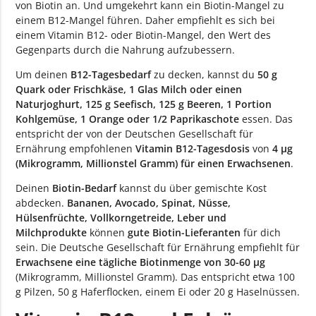
von Biotin an. Und umgekehrt kann ein Biotin-Mangel zu
einem B12-Mangel führen. Daher empfiehlt es sich bei
einem Vitamin B12- oder Biotin-Mangel, den Wert des
Gegenparts durch die Nahrung aufzubessern.
Um deinen
B12-Tagesbedarf
zu decken, kannst du
50 g
Quark oder Frischkäse, 1 Glas Milch oder einen
Naturjoghurt, 125 g Seefisch, 125 g Beeren, 1 Portion
Kohlgemüse, 1 Orange oder 1/2 Paprikaschote
essen. Das
entspricht der von der Deutschen Gesellschaft für
Ernährung empfohlenen
Vitamin B12-Tagesdosis
von
4 µg
(Mikrogramm, Millionstel Gramm) für einen Erwachsenen
.
Deinen
Biotin-Bedarf
kannst du über gemischte Kost
abdecken.
Bananen, Avocado, Spinat, Nüsse,
Hülsenfrüchte, Vollkorngetreide, Leber und
Milchprodukte
können
gute Biotin-Lieferanten
für dich
sein. Die Deutsche Gesellschaft für Ernährung empfiehlt für
Erwachsene eine tägliche Biotinmenge von 30-60 µg
(Mikrogramm, Millionstel Gramm). Das entspricht etwa 100
g Pilzen, 50 g Haferflocken, einem Ei oder 20 g Haselnüssen.