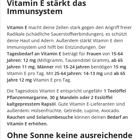
Vitamin E stärkt das
Immunsystem
Vitamin E
macht deine Zellen stark gegen den Angriff freier
Radikale (schädliche Sauerstoffverbindungen), es schützt
deine Haut und Adern. Außerdem stärkt Vitamin E dein
Immunsystem und hilft bei Entzündungen. Der
Tagesbedarf an Vitamin E
beträgt für
Frauen
von
15-64
Jahren: 12 mg
(Milligramm, Tausendstel Gramm)
, ab 65
Jahren 11 mg.
Männer
mit
15-24 Jahren
benötigen
15 mg
Vitamin E pro Tag. Mit
25-64 Jahren: 14-13 mg
und
ab 65
Jahre 12 mg
Vitamin E pro Tag.
Die Tagesdosis Vitamin E entspricht ungefähr
1 Teelöffel
Pflanzenmargarine, 30 g Mandeln oder 2 Esslöffel
kaltgepresstem Rapsöl
. Gute Vitamin E-Lieferanten sind
außerdem: Hülsenfrüchte, Getreide, Lupine, Avocado.
Rauchen und Solariumbesuche
können deinen
Bedarf an
Vitamin E erhöhen.
Ohne Sonne keine ausreichende