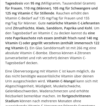
Tagesdosis
von
95 mg
(Milligramm, Tausendstel Gramm)
für Frauen, 110 mg (Männer), 105 mg für Schwangere und
125 mg Vitamin C für Stillende
. Rauchen erhöht den
Vitamin C-Bedarf auf 135 mg/Tag für Frauen und 155
mg/Tag für Männer. Gute
natürliche Vitamin C-Lieferanten
sind
Zitrusfrüchte, Kiwis, Sanddorn, Paprika und Kohl
. Um
den Tagesbedarf an Vitamin C zu decken kannst du
eine
rote Paprikaschote roh essen (enthält frisch rund 140 mg
Vitamin C) oder gegrillt verzehren (enthält immernoch 122
mg Vitamin C)
. Ein Glas Sanddornsaft ist mit 266 mg eine
absolute Vitamin C-Bombe. Ebenso können 4 Zitronen
(unverarbeitet und roh verzehrt) deinen Vitamin C-
Tagesbedarf decken.
Eine Überversorgung mit Vitamin C ist kaum möglich, da
das nicht benötigte wasserlösliche Vitamin über deinen
Urin ausgeschieden wird.
Vitamin C-Mangel
kann sich mit
Abgeschlagenheit, Müdigkeit, Muskelschwäche,
Gelenkbeschwerden, Wadenschmerzen und erhöhte
Reizbarkeit bemerkbar machen. Im
fortgeschrittenen
Stadium
können nach mehreren Monaten ohne
ausreichende Vitamin C-Versorgung folgende Symptome