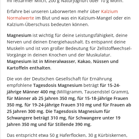
ml fettarmer Milch, 200 g Naturjoghurt oder 10 g Mohn.
Erfahre bei unseren Laborwerten mehr über
Kalzium
Normalwerte
im Blut und was ein Kalzium-Mangel oder ein
Kalzium-Überschuss bedeuten können.
Magnesium
ist wichtig für deine Leistungsfähigkeit, deine
Nerven und deinen Energiehaushalt. Es entspannt deine
Muskeln und ist von großer Bedeutung für Zellstoffwechsel-
Vorgänge in deinen Knochen und der Muskulatur.
Magnesium ist in Mineralwasser, Kakao, Nüssen und
Kartoffeln enthalten
.
Die von der Deutschen Gesellschaft für Ernährung
empfohlene
Tagesdosis Magnesium
beträgt
für 15-24-
jährige Männer 400
mg
(Milligramm, Tausendstel Gramm)
,
für Männer ab 25 Jahren 350 mg, für 15-18-jährige Frauen
350 mg, für 19-24-jährige Frauen 310 mg und für Frauen ab
25 Jahren 300 mg. Die Tagesdosis Magnesium für
Schwangere beträgt 310 mg, für Schwangere unter 19
Jahren 350 mg und für Stillende 390 mg.
Das entspricht etwa 50 g Haferflocken, 30 g Kürbiskernen,