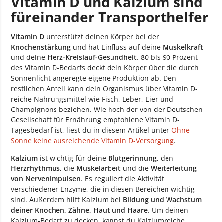
Vitamin D und Kalzium sind
füreinander Transporthelfer
Vitamin D
unterstützt deinen Körper bei der
Knochenstärkung
und hat Einfluss auf deine
Muskelkraft
und deine
Herz-Kreislauf-Gesundheit
. 80 bis 90 Prozent
des Vitamin D-Bedarfs deckt dein Körper über die durch
Sonnenlicht angeregte eigene Produktion ab. Den
restlichen Anteil kann dein Organismus über Vitamin D-
reiche Nahrungsmittel wie Fisch, Leber, Eier und
Champignons beziehen. Wie hoch der von der Deutschen
Gesellschaft für Ernährung empfohlene Vitamin D-
Tagesbedarf ist, liest du in diesem Artikel unter
Ohne
Sonne keine ausreichende Vitamin D-Versorgung
.
Kalzium
ist wichtig für deine
Blutgerinnung
, den
Herzrhythmus
, die
Muskelarbeit
und die
Weiterleitung
von Nervenimpulsen
. Es reguliert die Aktivität
verschiedener Enzyme, die in diesen Bereichen wichtig
sind. Außerdem hilft Kalzium bei
Bildung und Wachstum
deiner Knochen, Zähne, Haut und Haare
. Um deinen
Kalzium-Bedarf zu decken, kannst du Kalziumreiche