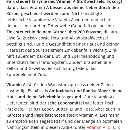
Zink steuert Enzyme des Vitamin A-Stoffwechsels. Es sorgt
dafür, dass Vitamin A besser aus deiner Leber durch den
Körper geschleust werden kann.
Nicht benötigte
fettlösliche Vitamine wie Vitamin A werden nämlich in
deiner Leber und im Fettgewebe (Depotfett) gespeichert.
Zink steuert in deinem Körper über 200 Enzyme
, die am
Eiweiß-, Zucker- sowie Fett- und Alkoholstoffwechsel
beteiligt sind. Für die Gesundheit deiner Haut und deiner
Haare ist das Spurenelement Zink ebenfalls wichtig. Zink
hilft außerdem bei der Blut- und Spermienbildung und
unterstützt dein Immunsystem. Zudem brauchen alle
Zellen und Gewebe, die sich häufig teilen, das
Spurenelement Zink.
Vitamin A
ist für den Wachstumsprozess deiner Zellen
zuständig. Es
hält als Antioxidans und Radikalfänger deine
Haut und deine Schleimhäute gesund
. Gute Vitamin A-
Lieferanten sind
tierische Lebensmittel
wie fetter Fisch
(Makrele, Hering), Leber, Butter, Ei und Käse. Aber auch in
Karotten und Paprikaschoten
steckt Vitamin A. Lies mehr
zu empfohlenen Tagesbedarf und der Menge an optimalen
Nahrungsmitteln in diesem Artikel unter
Vitamin A, D, E, K