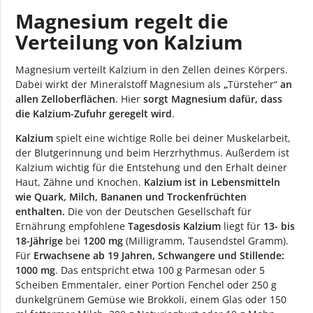
Magnesium regelt die
Verteilung von Kalzium
Magnesium verteilt Kalzium in den Zellen deines Körpers.
Dabei wirkt der Mineralstoff Magnesium als
„
Türsteher“
an
allen Zelloberflächen
. Hier
sorgt Magnesium dafür, dass
die Kalzium-Zufuhr geregelt wird
.
Kalzium
spielt eine wichtige Rolle bei deiner Muskelarbeit,
der Blutgerinnung und beim Herzrhythmus. Außerdem ist
Kalzium wichtig für die Entstehung und den Erhalt deiner
Haut, Zähne und Knochen.
Kalzium ist in Lebensmitteln
wie Quark, Milch, Bananen und Trockenfrüchten
enthalten.
Die von der Deutschen Gesellschaft für
Ernährung empfohlene
Tagesdosis Kalzium
liegt für
13- bis
18-Jährige
bei
1200 mg
(Milligramm, Tausendstel Gramm).
Für
Erwachsene ab 19 Jahren, Schwangere und Stillende:
1000 mg
. Das entspricht etwa 100 g Parmesan oder 5
Scheiben Emmentaler, einer Portion Fenchel oder 250 g
dunkelgrünem Gemüse wie Brokkoli, einem Glas oder 150