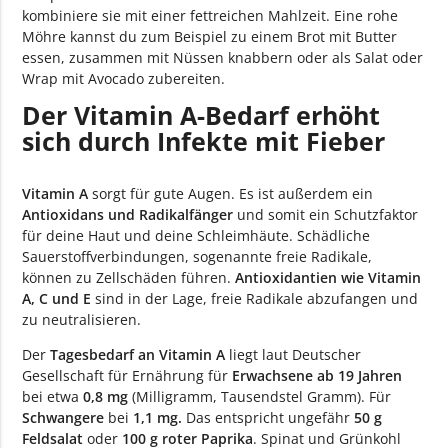
kombiniere sie mit einer fettreichen Mahlzeit. Eine rohe
Möhre kannst du zum Beispiel zu einem Brot mit Butter
essen, zusammen mit Nüssen knabbern oder als Salat oder
Wrap mit Avocado zubereiten.
Der Vitamin A-Bedarf erhöht
sich durch Infekte mit Fieber
Vitamin A
sorgt für gute Augen. Es ist außerdem ein
Antioxidans und Radikalfänger
und somit ein Schutzfaktor
für deine Haut und deine Schleimhäute. Schädliche
Sauerstoffverbindungen, sogenannte freie Radikale,
können zu Zellschäden führen.
Antioxidantien wie Vitamin
A, C und E
sind in der Lage, freie Radikale abzufangen und
zu neutralisieren.
Der
Tagesbedarf an Vitamin A
liegt laut Deutscher
Gesellschaft für Ernährung für
Erwachsene ab 19 Jahren
bei etwa
0,8 mg
(Milligramm, Tausendstel Gramm). Für
Schwangere
bei
1,1 mg.
Das entspricht ungefähr
50 g
Feldsalat
oder
100 g roter Paprika
. Spinat und Grünkohl