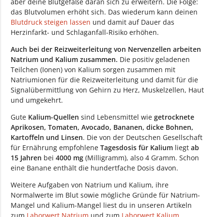
aber deine Blutgefäße daran sich zu erweitern. Die Folge:
das Blutvolumen erhöht sich. Das wiederum kann deinen
Blutdruck steigen lassen
und damit auf Dauer das
Herzinfarkt- und Schlaganfall-Risiko erhöhen.
Auch bei der Reizweiterleitung von Nervenzellen arbeiten
Natrium und Kalium zusammen.
Die positiv geladenen
Teilchen (Ionen) von Kalium sorgen zusammen mit
Natriumionen für die Reizweiterleitung und damit für die
Signalübermittlung von Gehirn zu Herz, Muskelzellen, Haut
und umgekehrt.
Gute
Kalium-Quellen
sind Lebensmittel wie
getrocknete
Aprikosen, Tomaten, Avocado, Bananen, dicke Bohnen,
Kartoffeln und Linsen
. Die von der Deutschen Gesellschaft
für Ernährung empfohlene
Tagesdosis für Kalium
liegt
ab
15 Jahren
bei
4000 mg
(Milligramm), also 4 Gramm. Schon
eine Banane enthält die hundertfache Dosis davon.
Weitere Aufgaben von Natrium und Kalium, ihre
Normalwerte im Blut sowie mögliche Gründe für Natrium-
Mangel und Kalium-Mangel liest du in unseren Artikeln
zum
Laborwert Natrium
und zum
Laborwert Kalium
.