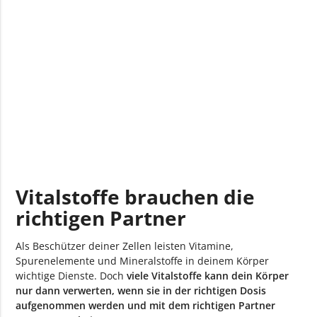
Vitamin B12-Mangel und Folsäuremangel
Lebensmittel mit hohem Gehalt an Vitamin B12
und Folsäure
Vitamin C macht Eisen verwertbar
Vitamin C-Dosis, Vitamin C-Quellen und Vitamin
C-Mangel
Eisenbedarf und Eisenmangel
Magnesium regelt die Verteilung von Kalzium
Wie arbeiten Kalzium und Magnesium
Vitalstoffe brauchen die
zusammen?
Kalium unterstützt Natrium bei der Regulierung des
richtigen Partner
Wasserhaushaltes
Vitaminfreundlich kochen und lagern
Als Beschützer deiner Zellen leisten Vitamine,
Spurenelemente und Mineralstoffe in deinem Körper
wichtige Dienste. Doch
viele Vitalstoffe kann dein Körper
nur dann verwerten, wenn sie in der richtigen Dosis
aufgenommen werden und mit dem richtigen Partner