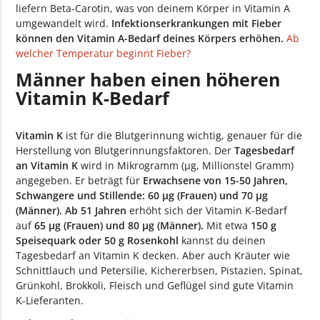
liefern Beta-Carotin, was von deinem Körper in Vitamin A
umgewandelt wird.
Infektionserkrankungen mit Fieber
können den Vitamin A-Bedarf deines Körpers erhöhen.
Ab
welcher Temperatur beginnt Fieber?
Männer haben einen höheren
Vitamin K-Bedarf
Vitamin K
ist für die Blutgerinnung wichtig, genauer für die
Herstellung von Blutgerinnungsfaktoren. Der
Tagesbedarf
an Vitamin K
wird in Mikrogramm (µg, Millionstel Gramm)
angegeben. Er beträgt für
Erwachsene von 15-50 Jahren,
Schwangere und Stillende: 60 µg (Frauen) und 70 µg
(Männer). Ab 51 Jahren
erhöht sich der Vitamin K-Bedarf
auf
65 µg (Frauen) und 80 µg (Männer).
Mit etwa
150 g
Speisequark oder 50 g Rosenkohl
kannst du deinen
Tagesbedarf an Vitamin K decken. Aber auch Kräuter wie
Schnittlauch und Petersilie, Kichererbsen, Pistazien, Spinat,
Grünkohl, Brokkoli, Fleisch und Geflügel sind gute Vitamin
K-Lieferanten.