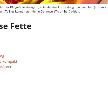
den der Blutgefäße einlagern, entsteht eine Entzündung. Blutplättchen (Thrombo
zum Teil, es können sich kleine Gerinnsel (Thromben) bilden.
se Fette
ung
nd kompakt
ttsäuren
olgen
terinspiegel