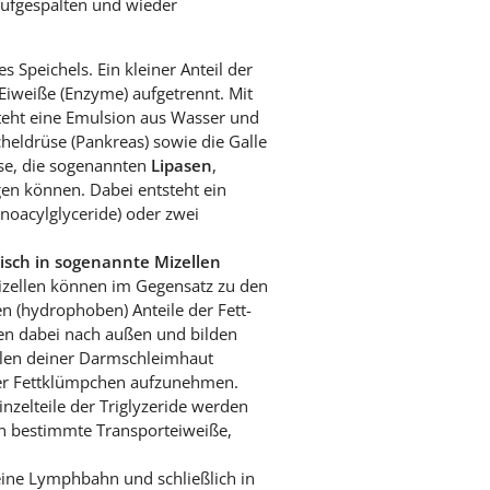
aufgespalten und wieder
 Speichels. Ein kleiner Anteil der
Eiweiße (Enzyme) aufgetrennt. Mit
teht eine Emulsion aus Wasser und
eldrüse (Pankreas) sowie die Galle
üse, die sogenannten
Lipasen
,
gen können. Dabei entsteht ein
onoacylglyceride) oder zwei
isch in sogenannte Mizellen
izellen können im Gegensatz zu den
 (hydrophoben) Anteile der Fett-
igen dabei nach außen und bilden
ellen deiner Darmschleimhaut
 der Fettklümpchen aufzunehmen.
Einzelteile der Triglyzeride werden
an bestimmte Transporteiweiße,
deine Lymphbahn und schließlich in