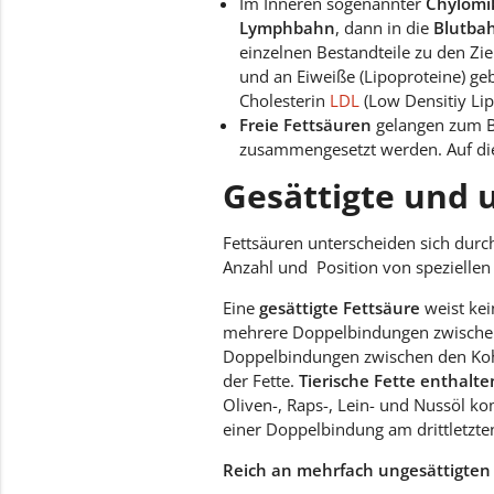
Im Inneren sogenannter
Chylomi
Lymphbahn
, dann in die
Blutba
einzelnen Bestandteile zu den Z
und an Eiweiße (Lipoproteine) ge
Cholesterin
LDL
(Low Densitiy Lip
Freie Fettsäuren
gelangen zum B
zusammengesetzt werden. Auf dies
Gesättigte und 
Fettsäuren unterscheiden sich dur
Anzahl und Position von spezielle
Eine
gesättigte Fettsäure
weist ke
mehrere Doppelbindungen zwische
Doppelbindungen zwischen den Koh
der Fette.
T
ierische Fette
enthalte
Oliven-, Raps-, Lein- und Nussöl 
einer Doppelbindung am drittletzt
Reich an mehrfach ungesättigten