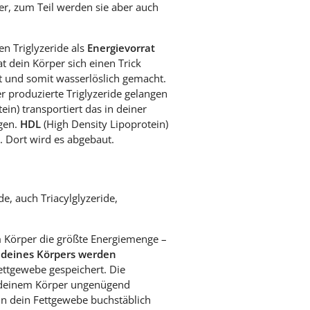
her, zum Teil werden sie aber auch
n Triglyzeride als
Energievorrat
 dein Körper sich einen Trick
kt und somit wasserlöslich gemacht.
er produzierte Triglyzeride gelangen
in) transportiert das in deiner
igen.
HDL
(High Density Lipoprotein)
. Dort wird es abgebaut.
e, auch Triacylglyzeride,
em Körper die größte Energiemenge –
 deines Körpers werden
ettgewebe gespeichert. Die
en deinem Körper ungenügend
nn dein Fettgewebe buchstäblich