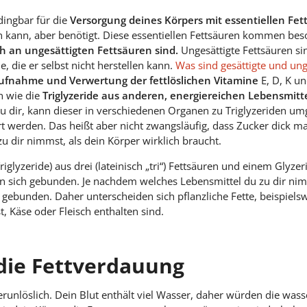
ingbar für die
Versorgung deines Körpers mit essentiellen Fet
en kann, aber benötigt. Diese essentiellen Fettsäuren kommen beso
ch an ungesättigten Fettsäuren sind.
Ungesättigte Fettsäuren sin
, die er selbst nicht herstellen kann.
Was sind gesättigte und ung
ufnahme und Verwertung der fettlöslichen Vitamine
E, D, K un
n wie die
Triglyzeride aus anderen, energiereichen Lebensmitte
u dir, kann dieser in verschiedenen Organen zu Triglyzeriden u
rt werden. Das heißt aber nicht zwangsläufig, dass Zucker dick m
 dir nimmst, als dein Körper wirklich braucht.
iglyzeride) aus drei (lateinisch „tri“) Fettsäuren und einem Glyzer
 an sich gebunden. Je nachdem welches Lebensmittel du zu dir nim
 gebunden. Daher unterscheiden sich pflanzliche Fette, beispielsw
t, Käse oder Fleisch enthalten sind.
 die Fettverdauung
erunlöslich. Dein Blut enthält viel Wasser, daher würden die wass