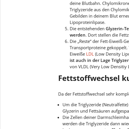
deine Blutbahn. Chylomikronen
Triglyzeride aus den Chylomik
Gebilden in deinem Blut erneu
Lipoproteinlipase.
Die entstehenden
Glyzerin-T
werden
. Dort stellen die Fet
Die „Reste“ der Fett-Eiweiß-
Transportproteine gekoppelt. 
Eiweiße
LDL
(Low Density Lip
ist auch in der Lage Triglyze
von VLDL (Very Low Densitiy 
Fettstoffwechsel 
Da der Fettstoffwechsel sehr kompl
Um die Triglyzeride (Neutralfette
Glyzerin und Fettsäuren aufgesp
Die Zellen deiner Darmschleimhau
werden die Triglyzeride dann wi