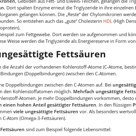
kronen
, Gebilden aus Fett- und Eiweiß-Teilchen, gelangen die Tri
hn
. Dort spalten Enzyme erneut die Triglyzeride in ihre einzelnen 
ielorganen gelangen können. Die „Reste“ der Chylomikronen werd
bunden. So entstehen auch das „gute“ Cholesterin
HDL
(High Densi
oprotein).
eispiel zum Fettgewebe. Dort werden sie aufgenommen und könn
e Weise werden die Triglyzeride als Energiereserve in Form von
ungesättigte Fettsäuren
ch die Anzahl der vorhandenen Kohlenstoff-Atome (C-Atome, best
n Bindungen (Doppelbindungen) zwischen den C-Atomen.
ine Doppelbindungen zwischen den C-Atomen auf. Bei
ungesätti
n den Kohlenstoffatomen möglich.
Mehrfach ungesättigte Fett
lenstoff-Atomen. Je mehr Doppelbindungen vorkommen, desto ni
n einen hohen Anteil gesättigter Fettsäuren
. In den flüssigen
P
kommen
viele ungesättigte Fettsäuren
vor. Als besonders wertvoll
en C-Atom (Omega-3-Fettsäuren).
 Fettsäuren
sind zum Beispiel folgende Lebensmittel: