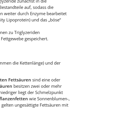
glyzeride zunächst in die
Bestandteile auf, sodass die
en weiter durch Enzyme bearbeitet
ty Lipoprotein) und das „böse“
en zu Triglyzeriden
 Fettgewebe gespeichert.
immen die Kettenlänge) und der
gten Fettsäuren
sind eine oder
säuren
besitzen zwei oder mehr
edriger liegt der Schmelzpunkt
flanzenfetten
wie Sonnenblumen-,
 gelten ungesättigte Fettsäuren mit