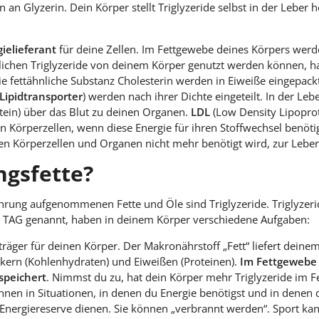
an Glyzerin. Dein Körper stellt Triglyzeride selbst in der Leber 
ielieferant
für deine Zellen. Im Fettgewebe deines Körpers werde
lichen Triglyzeride von deinem Körper genutzt werden können, hat
ie fettähnliche Substanz Cholesterin werden in Eiweiße eingepac
Lipidtransporter
) werden nach ihrer Dichte eingeteilt. In der Leb
tein) über das Blut zu deinen Organen.
LDL
(Low Density Lipoprote
n Körperzellen, wenn diese Energie für ihren Stoffwechsel benöt
nen Körperzellen und Organen nicht mehr benötigt wird, zur Leber
gsfette?
rung aufgenommenen Fette und Öle sind Triglyzeride. Triglyzerid
r TAG genannt, haben in deinem Körper verschiedene Aufgaben:
eträger für deinen Körper. Der Makronährstoff „Fett“ liefert dein
kern (Kohlenhydraten) und Eiweißen (Proteinen).
Im Fettgewebe
espeichert
. Nimmst du zu, hat dein Körper mehr Triglyzeride im F
önnen in Situationen, in denen du Energie benötigst und in den
 Energiereserve dienen. Sie können „verbrannt werden“. Sport ka