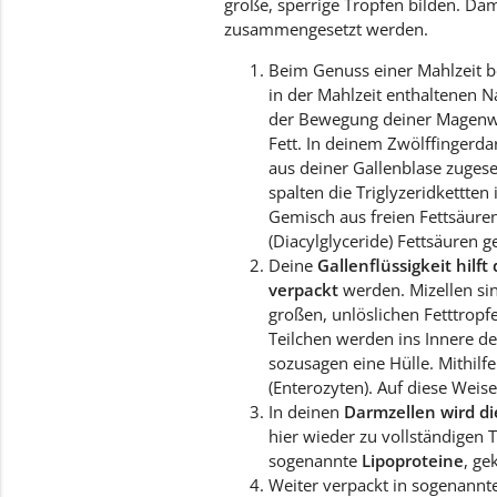
große, sperrige Tropfen bilden. Da
zusammengesetzt werden.
Beim Genuss einer Mahlzeit b
in der Mahlzeit enthaltenen 
der Bewegung deiner Magenwan
Fett. In deinem Zwölffingerd
aus deiner Gallenblase zuges
spalten die Triglyzeridkettte
Gemisch aus freien Fettsäuren
(Diacylglyceride) Fettsäuren 
Deine
Gallenflüssigkeit hilf
verpackt
werden. Mizellen si
großen, unlöslichen Fetttrop
Teilchen werden ins Innere de
sozusagen eine Hülle. Mithilf
(Enterozyten). Auf diese Weis
In deinen
Darmzellen wird d
hier wieder zu vollständigen
sogenannte
Lipoproteine
, ge
Weiter verpackt in sogenann