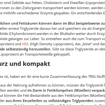
 sind Gebilde aus Fetten, Cholesterin und Eiweißen (Lipoprotein
ronen zu den Zielorganen transportiert werden können, werden di
t mithilfe verschiedener Enzyme gespalten. Ein entscheidendes E
eilchen und Fettsäuren können dann im Blut beispielsweise z
tzellen erneut Triglyzeride daraus her und speichern sie als Energie
Gebilde (Chylomikronen) werden in der Blutbahn weiter durch Enz
Viele gelangen zur Leber. So entstehen auch die zum Transport vo
oprotein) und
HDL
(High Densitiy Lipoprotein), das „böse“ und das
ride selbstständig herzustellen
. Gibt sie diese Triglyzeride an de
Lipoprotein) an Transporteiweiße gekoppelt.
kurz und kompakt
ex ist, haben wir dir eine kurze Zusammenfassung des TRIG-Stoff
) aus der Nahrung aufnehmen zu können, müssen die Triglyzerid-Te
alten werden und
im Darm in Fettklümpchen (Mizellen) verpack
t können die Fett-Bestandteile aus den Fettklümpchen (Mizellen
eder
aus ihren Einzelteilen zu vollständigen Triglyzeriden
zusam