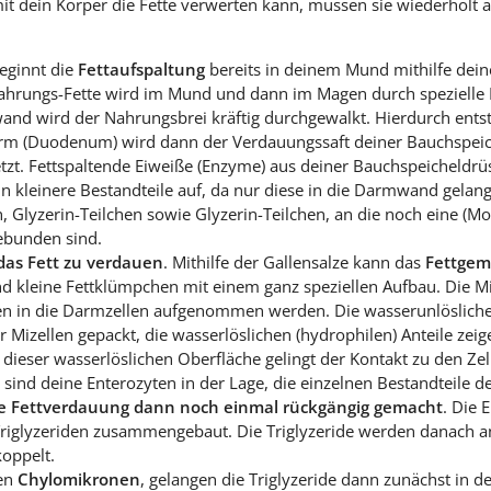
mit dein Körper die Fette verwerten kann, müssen sie wiederholt 
eginnt die
Fettaufspaltung
bereits in deinem Mund mithilfe deines
Nahrungs-Fette wird im Mund und dann im Magen durch spezielle 
d wird der Nahrungsbrei kräftig durchgewalkt. Hierdurch ents
arm (Duodenum) wird dann der Verdauungssaft deiner Bauchspeich
etzt. Fettspaltende Eiweiße (Enzyme) aus deiner Bauchspeicheldr
n in kleinere Bestandteile auf, da nur diese in die Darmwand gelan
, Glyzerin-Teilchen sowie Glyzerin-Teilchen, an die noch eine (M
gebunden sind.
t das Fett zu verdauen
. Mithilfe der Gallensalze kann das
Fettgem
nd kleine Fettklümpchen mit einem ganz speziellen Aufbau. Die M
fen in die Darmzellen aufgenommen werden. Die wasserunlöslichen
r Mizellen gepackt, die wasserlöslichen (hydrophilen) Anteile ze
e dieser wasserlöslichen Oberfläche gelingt der Kontakt zu den Z
e sind deine Enterozyten in der Lage, die einzelnen Bestandteile
ie Fettverdauung dann noch einmal rückgängig gemacht
. Die 
 Triglyzeriden zusammengebaut. Die Triglyzeride werden danach 
koppelt.
ten
Chylomikronen
, gelangen die Triglyzeride dann zunächst in 