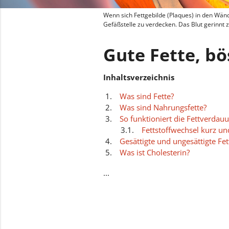
Wenn sich Fettgebilde (Plaques) in den Wän
Gefäßstelle zu verdecken. Das Blut gerinnt 
Gute Fette, bö
Inhaltsverzeichnis
Was sind Fette?
Was sind Nahrungsfette?
So funktioniert die Fettverdau
Fettstoffwechsel kurz u
Gesättigte und ungesättigte Fe
Was ist Cholesterin?
Hohe Blutfett-Werte und die F
...
Ernährung bei erhöhtem Choles