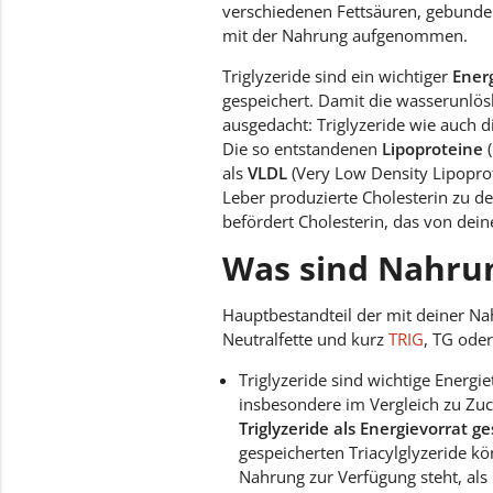
verschiedenen Fettsäuren, gebunden 
mit der Nahrung aufgenommen.
Triglyzeride sind ein wichtiger
Energ
gespeichert. Damit die wasserunlös
ausgedacht: Triglyzeride wie auch d
Die so entstandenen
Lipoproteine
(
als
VLDL
(Very Low Density Lipopro
Leber produzierte Cholesterin zu de
befördert Cholesterin, das von dei
Was sind Nahrun
Hauptbestandteil der mit deiner Nah
Neutralfette und kurz
TRIG
, TG ode
Triglyzeride sind wichtige Energi
insbesondere im Vergleich zu Zuc
Triglyzeride als Energievorrat g
gespeicherten Triacylglyzeride k
Nahrung zur Verfügung steht, als