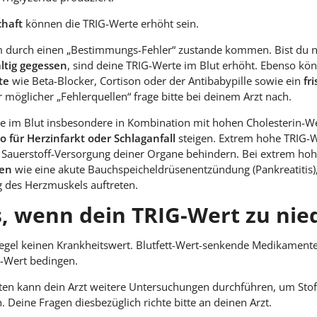
haft
können die TRIG-Werte erhöht sein.
durch einen „Bestimmungs-Fehler“ zustande kommen. Bist du n
ltig gegessen
, sind deine TRIG-Werte im Blut erhöht. Ebenso k
te
wie Beta-Blocker, Cortison oder der Antibabypille sowie ein
fr
 möglicher „Fehlerquellen“ frage bitte bei deinem Arzt nach.
e im Blut insbesondere in Kombination mit hohen Cholesterin-
ko für Herzinfarkt oder Schlaganfall
steigen. Extrem hohe TRIG-
e Sauerstoff-Versorgung deiner Organe behindern. Bei extrem ho
gen
wie eine akute Bauchspeicheldrüsenentzündung (Pankreatitis)
 des Herzmuskels auftreten.
, wenn dein TRIG-Wert zu niedr
egel keinen Krankheitswert. Blutfett-Wert-senkende Medikamente
G-Wert bedingen.
ten kann dein Arzt weitere Untersuchungen durchführen, um Stof
Deine Fragen diesbezüglich richte bitte an deinen Arzt.