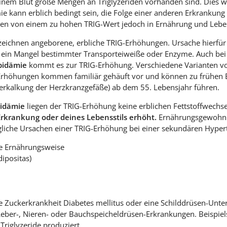
inem Blut große Mengen an Triglyzeriden vorhanden sind. Dies w
mie kann erblich bedingt sein, die Folge einer anderen Erkranku
hen von einem zu hohen TRIG-Wert jedoch in Ernährung und Leben
eichnen angeborene, erbliche TRIG-Erhöhungen. Ursache hierfü
l ein Mangel bestimmter Transporteiweiße oder Enzyme. Auch bei
pidämie
kommt es zur TRIG-Erhöhung. Verschiedene Varianten vo
Erhöhungen kommen familiär gehäuft vor und können zu frühen 
erkalkung der Herzkranzgefäße) ab dem 55. Lebensjahr führen.
ridämie
liegen der TRIG-Erhöhung keine erblichen Fettstoffwech
Erkrankung oder deines Lebensstils erhöht.
Ernährungsgewohnh
iche Ursachen einer TRIG-Erhöhung bei einer sekundären Hypert
he Ernährungsweise
dipositas)
 Zuckerkrankheit Diabetes mellitus oder eine Schilddrüsen-Unte
ber-, Nieren- oder Bauchspeicheldrüsen-Erkrankungen. Beispiel
 Triglyzeride produziert.