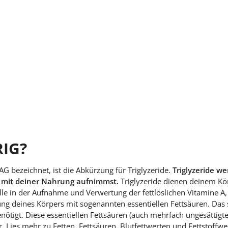
RIG?
G bezeichnet, ist die Abkürzung für Triglyzeride.
Triglyzeride w
du mit deiner Nahrung aufnimmst.
Triglyzeride dienen deinem Kör
olle in der Aufnahme und Verwertung der fettlöslichen Vitamine A
gung deines Körpers mit sogenannten essentiellen Fettsäuren. Das 
benötigt. Diese essentiellen Fettsäuren (auch mehrfach ungesätti
r. Lies mehr zu Fetten, Fettsäuren, Blutfettwerten und Fettstoffw