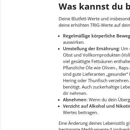
Was kannst du b
Deine Blutfett-Werte und insbeson
deine erhöhten TRIG-Werte auf dei
Regelmäßige körperliche Bewe
auswirken.
Umstellung der Ernährung
: Um 
Obst und Vollkornprodukten (Vollk
viel gesättigte Fettsäuren enthalt
Pflanzliche Öle wie Oliven-, Rap
sind gute Lieferanten „gesunder“ F
Hering oder Thunfisch verzehren. 
benötigt. Auch zuckerhaltige Leb
dir nehmen.
Abnehmen
: Wenn du dein Überge
Verzicht auf Alkohol und Nikot
Wertes beitragen.
Eine Änderung deines Lebensstils gi
bestimmte Medikamente (Lipidsenke