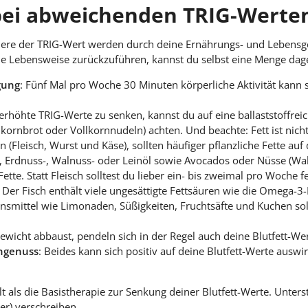
ei abweichenden TRIG-Werten
dere der TRIG-Wert werden durch deine Ernährungs- und Lebensge
ne Lebensweise zurückzuführen, kannst du selbst eine Menge dag
gung
: Fünf Mal pro Woche 30 Minuten körperliche Aktivität kann si
erhöhte TRIG-Werte zu senken, kannst du auf eine ballaststoffrei
ornbrot oder Vollkornnudeln) achten. Und beachte: Fett ist nicht g
en (Fleisch, Wurst und Käse), sollten häufiger pflanzliche Fette au
s-, Erdnuss-, Walnuss- oder Leinöl sowie Avocados oder Nüsse (W
ette. Statt Fleisch solltest du lieber ein- bis zweimal pro Woche f
Der Fisch enthält viele ungesättigte Fettsäuren wie die Omega-3-
ensmittel wie Limonaden, Süßigkeiten, Fruchtsäfte und Kuchen sol
wicht abbaust, pendeln sich in der Regel auch deine Blutfett-Wer
ingenuss
: Beides kann sich positiv auf deine Blutfett-Werte ausw
lt als die Basistherapie zur Senkung deiner Blutfett-Werte. Unters
r) verschreiben.