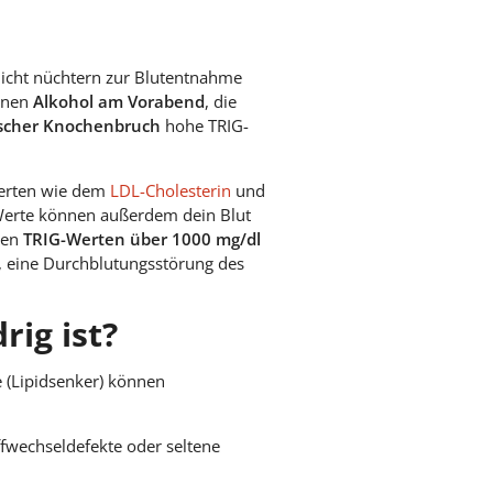
icht nüchtern zur Blutentnahme
önnen
Alkohol am Vorabend
, die
ischer Knochenbruch
hohe TRIG-
Werten wie dem
LDL-Cholesterin
und
Werte können außerdem dein Blut
hen
TRIG-Werten über 1000 mg/dl
, eine Durchblutungsstörung des
ig ist?
 (Lipidsenker) können
fwechseldefekte oder seltene