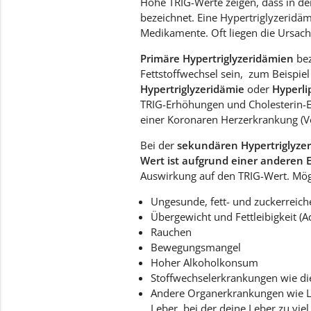
Hohe TRIG-Werte zeigen, dass in de
bezeichnet. Eine Hypertriglyzeridä
Medikamente. Oft liegen die Ursac
Primäre Hypertriglyzeridämien
bez
Fettstoffwechsel sein, zum Beispie
Hypertriglyzeridämie
oder
Hyperli
TRIG-Erhöhungen und Cholesterin-
einer Koronaren Herzerkrankung (V
Bei der
sekundären Hypertriglyze
Wert ist aufgrund einer anderen 
Auswirkung auf den TRIG-Wert. Mögl
Ungesunde, fett- und zuckerreic
Übergewicht und Fettleibigkeit (A
Rauchen
Bewegungsmangel
Hoher Alkoholkonsum
Stoffwechselerkrankungen wie die
Andere Organerkrankungen wie Le
Leber, bei der deine Leber zu viel