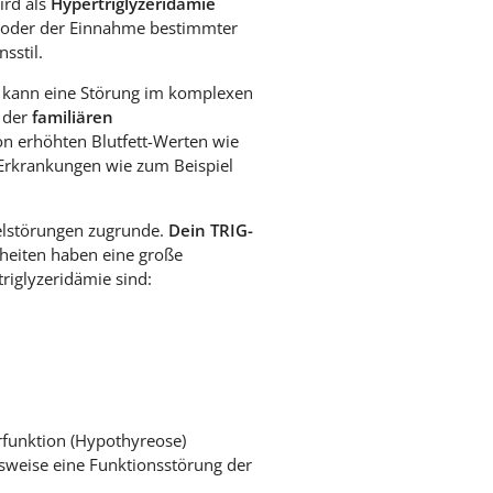
ird als
Hypertriglyzeridämie
ng oder der Einnahme bestimmter
sstil.
r kann eine Störung im komplexen
 der
familiären
n erhöhten Blutfett-Werten wie
Erkrankungen wie zum Beispiel
selstörungen zugrunde.
Dein TRIG-
eiten haben eine große
riglyzeridämie sind:
rfunktion (Hypothyreose)
sweise eine Funktionsstörung der