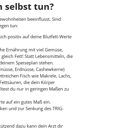
 selbst tun?
wohnheiten beeinflusst. Sind
egen tun:
ch positiv auf deine Blutfett-Werte
che Ernährung mit viel Gemüse,
leich Fett! Statt Lebensmitteln, die
f deinem Speiseplan stehen.
alnüsse, Erdnüsse, Cashewkerne)
ettreichen Fisch wie Makrele, Lachs,
Fettsäuren, die dein Körper
ltest du nur in geringen Maßen zu
te auf ein gutes Maß ein.
irken und zur Senkung des TRIG-
tützend dazu kann dein Arzt dir