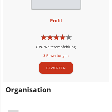
Profil
★
★
★
★
★
★
★
★
★
★
67%
Weiterempfehlung
3
Bewertungen
BEWERTEN
Organisation