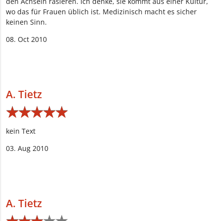
den Achseln rasieren. Ich denke, sie kommt aus einer Kultur,
wo das für Frauen üblich ist. Medizinisch macht es sicher
keinen Sinn.
08. Oct 2010
A. Tietz
★
★
★
★
★
★
★
★
★
★
kein Text
03. Aug 2010
A. Tietz
★
★
★
★
★