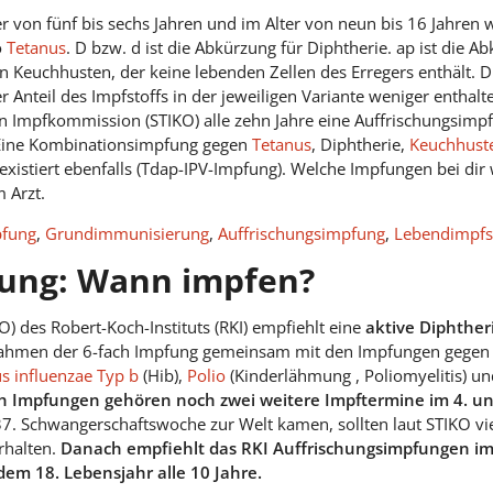
r von fünf bis sechs Jahren und im Alter von neun bis 16 Jahren
o
Tetanus
. D bzw. d ist die Abkürzung für Diphtherie. ap ist die Ab
n Keuchhusten, der keine lebenden Zellen des Erregers enthält. D
Anteil des Impfstoffs in der jeweiligen Variante weniger enthalte
gen Impfkommission (STIKO) alle zehn Jahre eine Auffrischungsi
 Eine Kombinationsimpfung gegen
Tetanus
, Diphtherie,
Keuchhust
) existiert ebenfalls (Tdap-IPV-Impfung). Welche Impfungen bei d
 Arzt.
pfung
,
Grundimmunisierung
,
Auffrischungsimpfung
,
Lebendimpfst
fung: Wann impfen?
) des Robert-Koch-Instituts (RKI) empfiehlt eine
aktive Diphther
 Rahmen der 6-fach Impfung gemeinsam mit den Impfungen gege
 influenzae Typ b
(Hib),
Polio
(Kinderlähmung , Poliomyelitis) u
h Impfungen gehören noch zwei weitere Impftermine im 4. u
 37. Schwangerschaftswoche zur Welt kamen, sollten laut STIKO
rhalten.
Danach empfiehlt das RKI Auffrischungsimpfungen im A
em 18. Lebensjahr alle 10 Jahre.