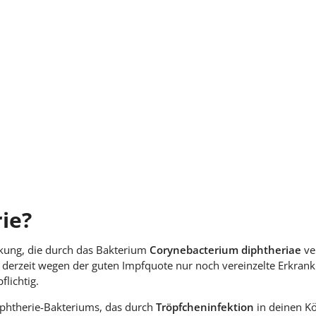
ie?
ankung, die durch das Bakterium
Corynebacterium diphtheriae
ve
s derzeit wegen der guten Impfquote nur noch vereinzelte Erkranku
flichtig.
 Diphtherie-Bakteriums, das durch
Tröpfcheninfektion
in deinen K