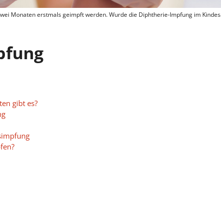
wei Monaten erstmals geimpft werden. Wurde die Diphtherie-Impfung im Kindesal
pfung
en gibt es?
ng
simpfung
fen?
ht impfen?
rischen?
egen Diphtherie jederzeit
rkungen