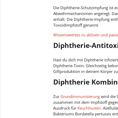
Die Diphtherie-Schutzimpfung ist e
Abwehrmechanismen angeregt. Dadurc
anhält. Die Diphtherie-Impfung enthä
Toxoidimpfstoff genannt.
Wissenswertes zu aktiven und pass
Diphtherie-Antitox
Hast du dich mit Diphtherie infizie
Diphtherie-Toxin. Gleichzeitig bek
Giftproduktion in deinem Körper zu
Diphtherie Kombi
Zur
Grundimmunisierung
wird die 
zusammen mit dem Impfstoff gege
Ausdruck für
Keuchhusten
. Azellul
Bakteriums Bordatella pertussis ent