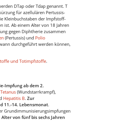
 werden DTap oder Tdap genannt. T
kürzung für azellulären Pertussis-
ie Kleinbuchstaben der Impfstoff-
n ist. Ab einem Alter von 18 Jahren
mpfung gegen Diphtherie zusammen
en
(Pertussis) und
Polio
ir wann durchgeführt werden können,
offe und Totimpfstoffe
.
ie-Impfung ab dem 2.
n
Tetanus
(Wundstarrkrampf),
nd
Hepatitis B
.
Zur
nd 11.-14. Lebensmonat
.
 vier Grundimmunisierungsimpfungen
lter von fünf bis sechs Jahren