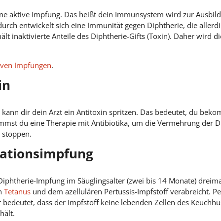
ine aktive Impfung. Das heißt dein Immunsystem wird zur Ausbil
h entwickelt sich eine Immunität gegen Diphtherie, die allerdi
lt inaktivierte Anteile des Diphtherie-Gifts (Toxin). Daher wird d
iven Impfungen
.
in
rt kann dir dein Arzt ein Antitoxin spritzen. Das bedeutet, du be
ommst du eine Therapie mit Antibiotika, um die Vermehrung der D
 stoppen.
nationsimpfung
Diphtherie-Impfung im Säuglingsalter (zwei bis 14 Monate) dreim
n
Tetanus
und dem azellulären Pertussis-Impfstoff verabreicht. Per
är bedeutet, dass der Impfstoff keine lebenden Zellen des Keuch
hält.