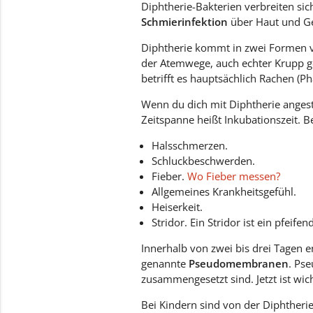
Diphtherie-Bakterien verbreiten s
Schmierinfektion
über Haut und Geg
Diphtherie kommt in zwei Formen v
der Atemwege, auch echter Krupp ge
betrifft es hauptsächlich Rachen (Ph
Wenn du dich mit Diphtherie angeste
Zeitspanne heißt Inkubationszeit. B
Halsschmerzen.
Schluckbeschwerden.
Fieber.
Wo Fieber messen?
Allgemeines Krankheitsgefühl.
Heiserkeit.
Stridor. Ein Stridor ist ein pfe
Innerhalb von zwei bis drei Tagen 
genannte
Pseudomembranen
. Ps
zusammengesetzt sind. Jetzt ist wic
Bei Kindern sind von der Diphtheri