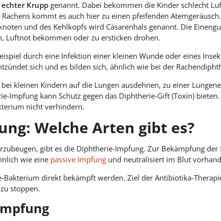
d
echter Krupp
genannt. Dabei bekommen die Kinder schlecht Luft
s Rachens kommt es auch hier zu einen pfeifenden Atemgeräusch
hknoten und des Kehlkopfs wird Cäsarenhals genannt. Die Einen
n, Luftnot bekommen oder zu ersticken drohen.
ispiel durch eine Infektion einer kleinen Wunde oder eines Inse
ündet sich und es bilden sich, ähnlich wie bei der Rachendiphthe
 bei kleinen Kindern auf die Lungen ausdehnen, zu einer Lungen
rie-Impfung kann Schutz gegen das Diphtherie-Gift (Toxin) bieten
kterium nicht verhindern.
ung: Welche Arten gibt es?
zubeugen, gibt es die Diphtherie-Impfung. Zur Bekämpfung der D
hnlich wie eine
passive Impfung
und neutralisiert im Blut vorhand
-Bakterium direkt bekämpft werden. Ziel der Antibiotika-Therapie
 zu stoppen.
-Impfung