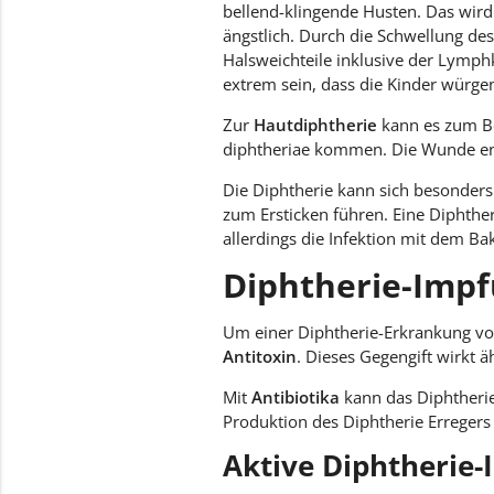
bellend-klingende Husten. Das wir
ängstlich. Durch die Schwellung de
Halsweichteile inklusive der Lymp
extrem sein, dass die Kinder würge
Zur
Hautdiphtherie
kann es zum Be
diphtheriae kommen. Die Wunde entz
Die Diphtherie kann sich besonders
zum Ersticken führen. Eine Diphthe
allerdings die Infektion mit dem Ba
Diphtherie-Impf
Um einer Diphtherie-Erkrankung vor
Antitoxin
. Dieses Gegengift wirkt ä
Mit
Antibiotika
kann das Diphtherie
Produktion des Diphtherie Erregers
Aktive Diphtherie