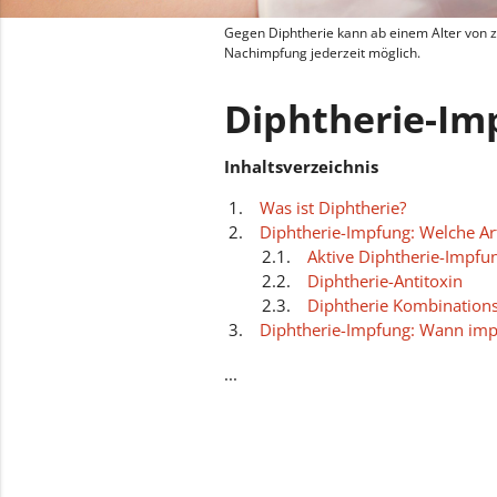
Gegen Diphtherie kann ab einem Alter von z
Nachimpfung jederzeit möglich.
Diphtherie-Im
Inhaltsverzeichnis
Was ist Diphtherie?
Diphtherie-Impfung: Welche Art
Aktive Diphtherie-Impfu
Diphtherie-Antitoxin
Diphtherie Kombination
Diphtherie-Impfung: Wann imp
Diphtherie-Impfung: Wann nic
...
Diphtherie-Impfung: Wann auff
Kann die Grundimmunisierung g
nachgeholt werden?
Diphtherie-Impfung: Nebenwi
Passende Ärzte