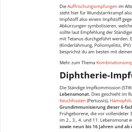
Die
Auffrischungsimpfungen
im Alte
steht hier für Wundstarrkrampf als
Impfstoff also einem Impfstoff gege
Abkürzungen symbolisieren, welcher 
sollte laut Empfehlung der Ständi
mit Tetanus durchgeführt werden.
(Kinderlähmung, Poliomyelitis, IPV
besprichst du am besten mit deinem
Mehr zum Thema
Kombinationsim
Diphtherie-Imp
Die Ständige Impfkommission (STIKO
Lebensmonat
. Dies geschieht im
Keuchhusten
(Pertussis),
Hämophilus
Grundimmunisierung dieser 6-fac
Frühgeborene, die vor vollendeter
im 2., 3., 4. und 11. Lebensmonat e
sowie neun bis 16 Jahren und ab d