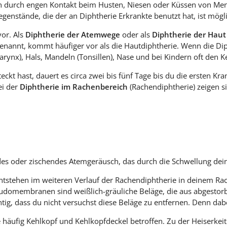
ich durch engen Kontakt beim Husten, Niesen oder Küssen von Me
enstände, die der an Diphtherie Erkrankte benutzt hat, ist mögli
or. Als
Diphtherie der Atemwege
oder als
Diphtherie der Haut
nannt, kommt häufiger vor als die Hautdiphtherie. Wenn die Dip
arynx), Hals, Mandeln (Tonsillen), Nase und bei Kindern oft den K
ckt hast, dauert es circa zwei bis fünf Tage bis du die ersten Kra
ei der
Diphtherie im Rachenbereich
(Rachendiphtherie) zeigen 
ifendes oder zischendes Atemgeräusch, das durch die Schwellung d
entstehen im weiteren Verlauf der Rachendiphtherie in deinem R
eudomembranen sind weißlich-gräuliche Beläge, die aus abgestor
htig, dass du nicht versuchst diese Beläge zu entfernen. Denn dab
e häufig Kehlkopf und Kehlkopfdeckel betroffen. Zu der Heiserkei