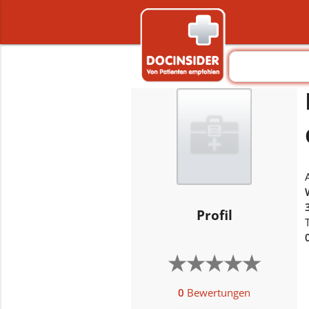
Profil
★
★
★
★
★
★
★
★
★
★
0
Bewertungen