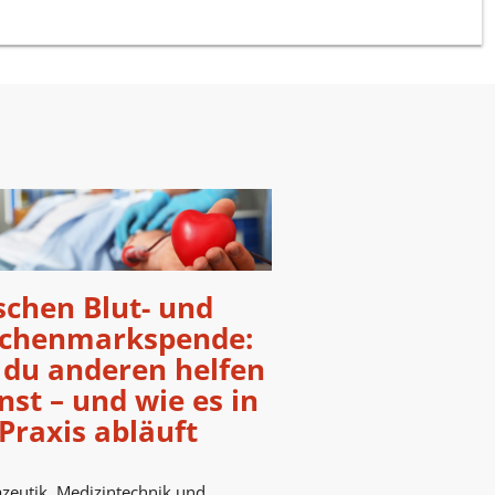
schen Blut- und
chenmarkspende:
 du anderen helfen
st – und wie es in
Praxis abläuft
eutik, Medizintechnik und