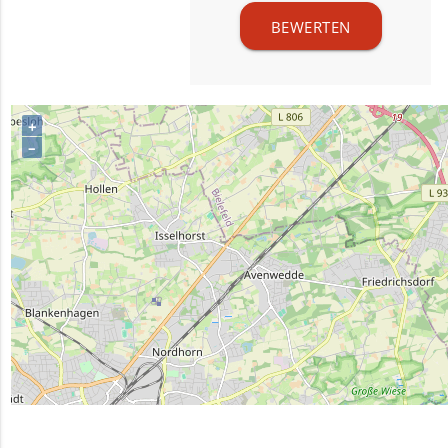
BEWERTEN
+
–