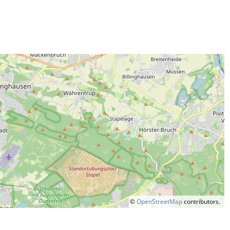
©
OpenStreetMap
contributors.