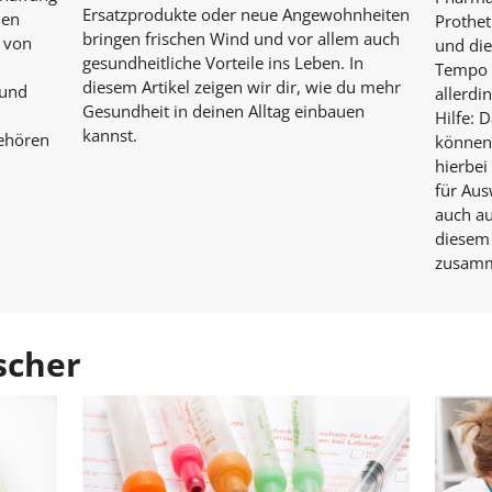
Ersatzprodukte oder neue Angewohnheiten
den
Prothet
bringen frischen Wind und vor allem auch
g von
und die
gesundheitliche Vorteile ins Leben. In
Tempo v
diesem Artikel zeigen wir dir, wie du mehr
 und
allerdi
Gesundheit in deinen Alltag einbauen
Hilfe: 
kannst.
ehören
können
hierbei
für Aus
auch au
diesem
zusamm
scher