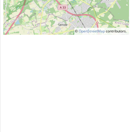
©
OpenStreetMap
contributors.