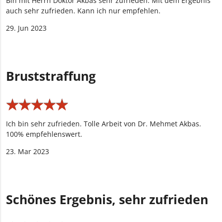
Bin mit Herrn Doktor Akbas sehr zufrieden. Mit dem Ergebnis
auch sehr zufrieden. Kann ich nur empfehlen.
29. Jun 2023
Bruststraffung
★
★
★
★
★
★
★
★
★
★
Ich bin sehr zufrieden. Tolle Arbeit von Dr. Mehmet Akbas.
100% empfehlenswert.
23. Mar 2023
Schönes Ergebnis, sehr zufrieden