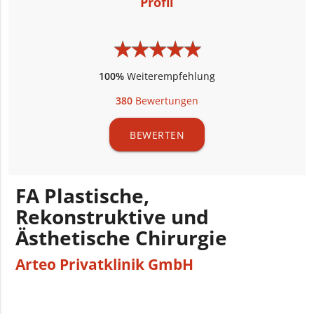
Profil
★
★
★
★
★
★
★
★
★
★
100%
Weiterempfehlung
380
Bewertungen
BEWERTEN
FA Plastische,
Rekonstruktive und
Ästhetische Chirurgie
Arteo Privatklinik GmbH