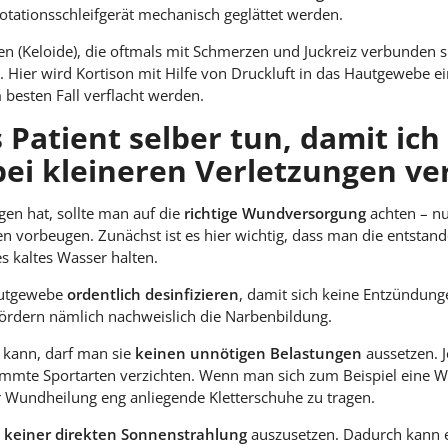
tationsschleifgerät mechanisch geglättet werden.
 (Keloide), die oftmals mit Schmerzen und Juckreiz verbunden si
 Hier wird Kortison mit Hilfe von Druckluft in das Hautgewebe ei
esten Fall verflacht werden.
 Patient selber tun, damit ich
ei kleineren Verletzungen ve
n hat, sollte man auf die
richtige Wundversorgung
achten – nu
n vorbeugen. Zunächst ist es hier wichtig, dass man die entst
s kaltes Wasser halten.
autgewebe
ordentlich desinfizieren
, damit sich keine Entzündunge
fördern nämlich nachweislich die Narbenbildung.
 kann, darf man sie
keinen unnötigen Belastungen
aussetzen. 
timmte Sportarten verzichten. Wenn man sich zum Beispiel eine 
er Wundheilung eng anliegende Kletterschuhe zu tragen.
e
keiner direkten Sonnenstrahlung
auszusetzen. Dadurch kann e