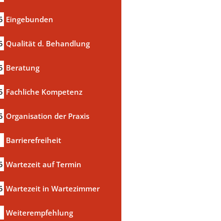
5
Eingebunden
5
Qualität d. Behandlung
5
Beratung
5
Fachliche Kompetenz
5
Organisation der Praxis
Barrierefreiheit
5
Wartezeit auf Termin
5
Wartezeit in Wartezimmer
a
Weiterempfehlung