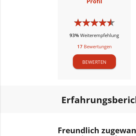
Profil
★
★
★
★
★
★
★
★
★
★
93%
Weiterempfehlung
17
Bewertungen
BEWERTEN
Erfahrungsberi
Freundlich zugewan