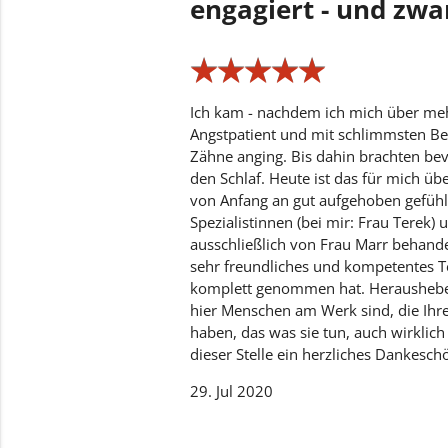
engagiert - und zwa
★
★
★
★
★
★
★
★
★
★
Ich kam - nachdem ich mich über mehr
Angstpatient und mit schlimmsten B
Zähne anging. Bis dahin brachten b
den Schlaf. Heute ist das für mich ü
von Anfang an gut aufgehoben gefühl
Spezialistinnen (bei mir: Frau Terek) 
ausschließlich von Frau Marr behandel
sehr freundliches und kompetentes T
komplett genommen hat. Herausheben
hier Menschen am Werk sind, die Ihre
haben, das was sie tun, auch wirklic
dieser Stelle ein herzliches Dankesch
29. Jul 2020