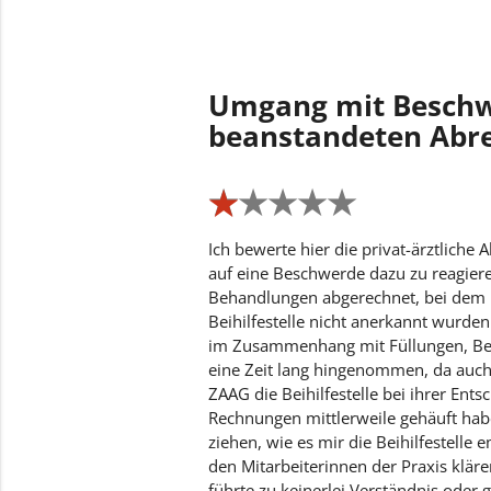
Umgang mit Beschwe
beanstandeten Abr
★
★
★
★
★
★
★
★
★
★
Ich bewerte hier die privat-ärztliche
auf eine Beschwerde dazu zu reagier
Behandlungen abgerechnet, bei dem
Beihilfestelle nicht anerkannt wurde
im Zusammenhang mit Füllungen, Ber
eine Zeit lang hingenommen, da auc
ZAAG die Beihilfestelle bei ihrer Ent
Rechnungen mittlerweile gehäuft habe
ziehen, wie es mir die Beihilfestelle 
den Mitarbeiterinnen der Praxis kläre
führte zu keinerlei Verständnis oder 