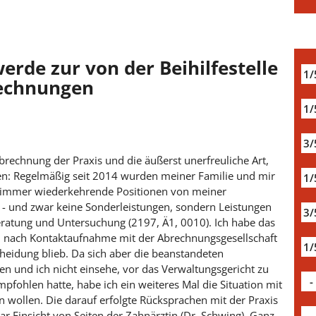
rde zur von der Beihilfestelle
1/
echnungen
1/
3/
 Abrechnung der Praxis und die äußerst unerfreuliche Art,
en: Regelmäßig seit 2014 wurden meiner Familie und mir
1/
 immer wiederkehrende Positionen von meiner
n - und zwar keine Sonderleistungen, sondern Leistungen
3/
atung und Untersuchung (2197, Ä1, 0010). Ich habe das
h nach Kontaktaufnahme mit der Abrechnungsgesellschaft
1/
scheidung blieb. Da sich aber die beanstandeten
n und ich nicht einsehe, vor das Verwaltungsgericht zu
-
empfohlen hatte, habe ich ein weiteres Mal die Situation mit
n wollen. Die darauf erfolgte Rücksprachen mit der Praxis
gar Einsicht von Seiten der Zahnärztin (Dr. Schwing). Ganz
-