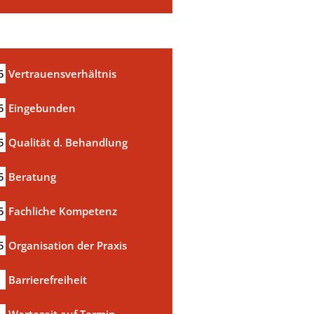
5
Vertrauensverhältnis
5
Eingebunden
5
Qualität d. Behandlung
5
Beratung
5
Fachliche Kompetenz
5
Organisation der Praxis
Barrierefreiheit
Wartezeit auf Termin