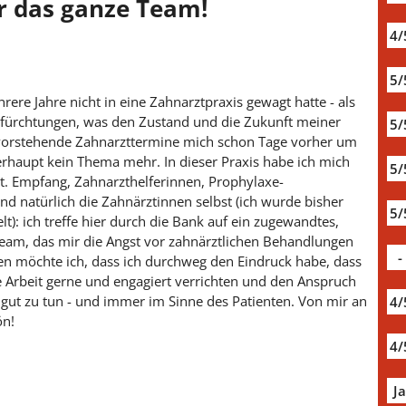
r das ganze Team!
4/
5/
ere Jahre nicht in eine Zahnarztpraxis gewagt hatte - als
efürchtungen, was den Zustand und die Zukunft meiner
5/
evorstehende Zahnarzttermine mich schon Tage vorher um
berhaupt kein Thema mehr. In dieser Praxis habe ich mich
5/
t. Empfang, Zahnarzthelferinnen, Prophylaxe-
und natürlich die Zahnärztinnen selbst (ich wurde bisher
5/
t): ich treffe hier durch die Bank auf ein zugewandtes,
eam, das mir die Angst vor zahnärztlichen Behandlungen
-
 möchte ich, dass ich durchweg den Eindruck habe, dass
 Arbeit gerne und engagiert verrichten und den Anspruch
h gut zu tun - und immer im Sinne des Patienten. Von mir an
4/
ön!
4/
J