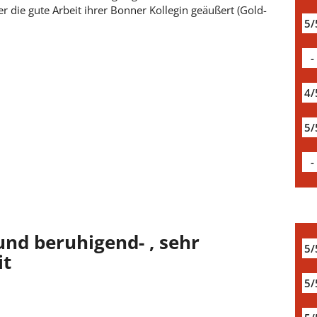
 die gute Arbeit ihrer Bonner Kollegin geäußert (Gold-
5/
-
4/
5/
-
und beruhigend- , sehr
5/
it
5/