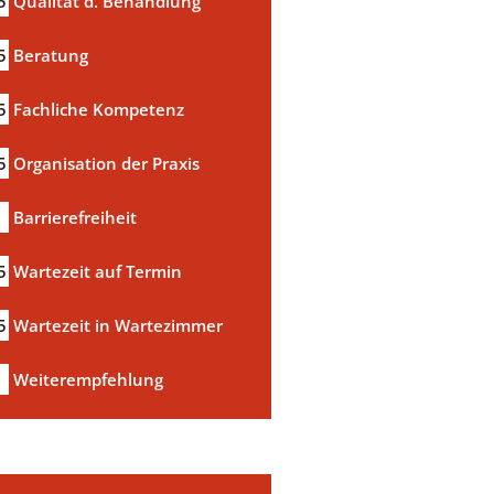
5
Qualität d. Behandlung
5
Beratung
5
Fachliche Kompetenz
5
Organisation der Praxis
Barrierefreiheit
5
Wartezeit auf Termin
5
Wartezeit in Wartezimmer
a
Weiterempfehlung