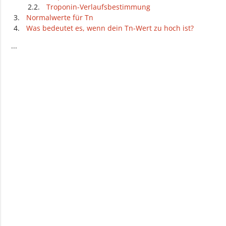
Troponin-Verlaufsbestimmung
Normalwerte für Tn
Was bedeutet es, wenn dein Tn-Wert zu hoch ist?
Was bedeutet es, wenn dein Tn-Wert zu niedrig ist?
...
Was kannst du selbst bei abweichenden Tn-Werten
tun?