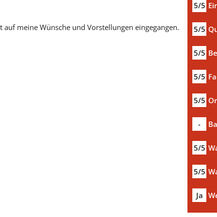
5/5
Ei
Ist auf meine Wünsche und Vorstellungen eingegangen.
5/5
Qu
5/5
Be
5/5
Fa
5/5
Or
-
Ba
5/5
Wa
5/5
Wa
Ja
We