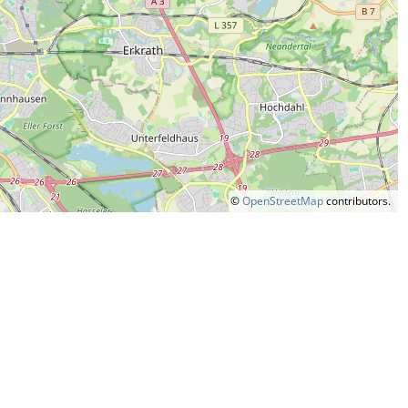
©
OpenStreetMap
contributors.