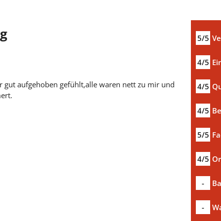
ng
5/5
Ve
4/5
Ei
 gut aufgehoben gefühlt,alle waren nett zu mir und
4/5
Qu
ert.
4/5
Be
5/5
Fa
4/5
Or
-
Ba
-
Wa