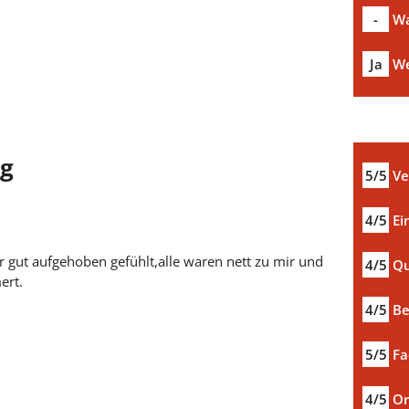
-
Wa
Ja
We
ng
5/5
Ve
4/5
Ei
 gut aufgehoben gefühlt,alle waren nett zu mir und
4/5
Qu
ert.
4/5
Be
5/5
Fa
4/5
Or