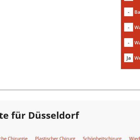
-
Ba
-
Wa
-
Wa
Ja
We
te für Düsseldorf
che Chirurgie
Plastischer Chirurg
Schönheitschirurg
Wied