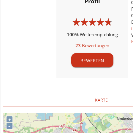
Profil
★
★
★
★
★
★
★
★
★
★
100%
Weiterempfehlung
23
Bewertungen
BEWERTEN
KARTE
+
–