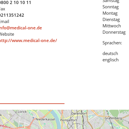
Samstag
0800 2 10 10 11
Sonntag
Fax
Montag
0211351242
Dienstag
Email
Mittwoch
info@medical-one.de
Donnerstag
Website
http://www.medical-one.de/
Sprachen:
deutsch
englisch