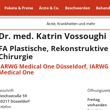
Pakete & Preise
Ärzte & Co.
Beschwerden
Behand
Ärzte, Krankheiten und mehr
Dr. med. Katrin Vossoughi
FA Plastische, Rekonstruktive
Chirurgie
IARWG Medical One Düsseldorf
,
IARWG 
Medical One
Anschrift
Öffnungszeit
Reichsstraße 59
Freitag
40217 Düsseldorf
vorhanden
Telefon