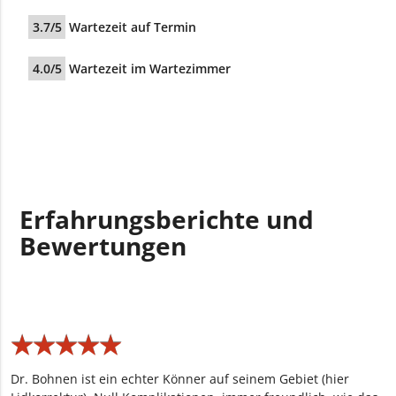
3.7/5
Wartezeit auf Termin
4.0/5
Wartezeit im Wartezimmer
Erfahrungsberichte und
Bewertungen
★
★
★
★
★
★
★
★
★
★
Dr. Bohnen ist ein echter Könner auf seinem Gebiet (hier