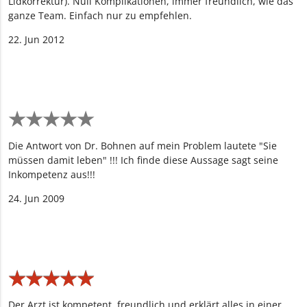
Lidkorrektur). Null Komplikationen, immer freundlich, wie das
ganze Team. Einfach nur zu empfehlen.
22. Jun 2012
★
★
★
★
★
★
★
★
★
★
Die Antwort von Dr. Bohnen auf mein Problem lautete "Sie
müssen damit leben" !!! Ich finde diese Aussage sagt seine
Inkompetenz aus!!!
24. Jun 2009
★
★
★
★
★
★
★
★
★
★
Der Arzt ist kompetent, freundlich und erklärt alles in einer