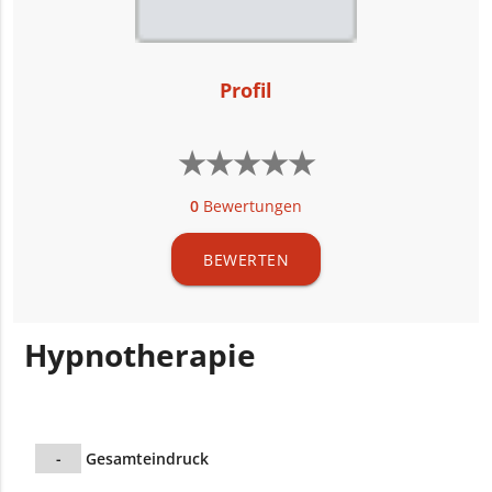
Profil
★
★
★
★
★
★
★
★
★
★
0
Bewertungen
BEWERTEN
Hypnotherapie
-
Gesamteindruck