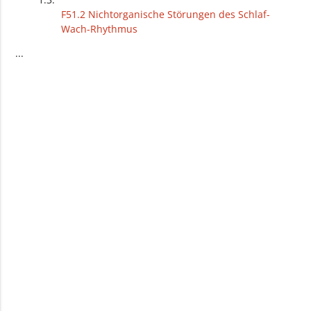
F51.2 Nichtorganische Störungen des Schlaf-
Wach-Rhythmus
F51.3 Schlafwandeln (Somnambulismus)
...
F51.4 Pavor nocturnus
F51.5 Albträume
F51.8 Sonstige nichtorganische Schlafstörungen