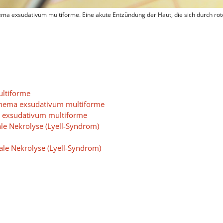
hema exsudativum multiforme. Eine akute Entzündung der Haut, die sich durch r
ltiforme
ythema exsudativum multiforme
a exsudativum multiforme
le Nekrolyse (Lyell-Syndrom)
le Nekrolyse (Lyell-Syndrom)
ls 30% der Körperoberfläche
le Nekrolyse (Lyell-Syndrom)
Körperoberfläche und mehr
ma exsudativum multiforme