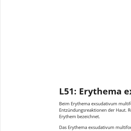
L51.9 Erythema exsudati
bezeichnet
L51: Erythema 
Beim Erythema exsudativum multifo
Entzündungsreaktionen der Haut. R
Erythem bezeichnet.
Das Erythema exsudativum multifor