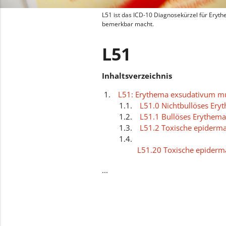
L51 ist das ICD-10 Diagnosekürzel für Eryt
bemerkbar macht.
L51
Inhaltsverzeichnis
L51: Erythema exsudativum mu
L51.0 Nichtbullöses Er
L51.1 Bullöses Erythem
L51.2 Toxische epiderma
L51.20 Toxische epiderma
mit Befall von weniger a
...
L51.21 Toxische epiderma
mit Befall von 30% der 
L51.8 Sonstiges Erythe