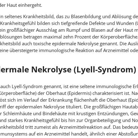
der Haut einhergeht.
n seltenes Krankheitsbild, das zu Blasenbildung und Ablösung de
rankheitsgefühl bilden sich tiefgreifende Defekte und Wunden (
in großflächiger Ausschlag am Rumpf und Blasen auf der Haut m
blösungen betragen maximal zehn Prozent der Körperoberfläche.
kheitsbild auch toxische epidermale Nekrolyse genannt. Die Aus
 eine übersteigerte immunologische Reaktion auf Arzneimittel oder
dermale Nekrolyse (Lyell-Syndrom)
 auch Lyell-Syndrom genannt, ist eine seltene immunologische Er
rperoberfläche) der Oberhaut (Epidermis) charakterisiert ist. N
st sich im Verlauf der Erkrankung flächenhaft die Oberhaut (Epi
iff der epidermalen Nekrolyse tituliert. Die großflächigen Hauta
der Schleimhäute und Bindehäute mit krustigen Entzündungen, 
nd starkes Krankheitsgefühl bis hin zur Organbeteiligung und No
nkheitsbild tritt zumeist als Arzneimittelreaktion auf. Das bedeute
munsystems auf ein Arzneimittel handelt, ähnlich einer Abstoßu