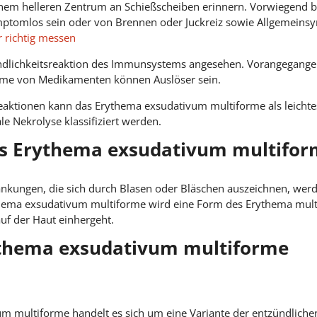
nem helleren Zentrum an Schießscheiben erinnern. Vorwiegend b
ptomlos sein oder von Brennen oder Juckreiz sowie Allgemeins
r richtig messen
indlichkeitsreaktion des Immunsystems angesehen. Vorangegangen
hme von Medikamenten können Auslöser sein.
aktionen kann das Erythema exsudativum multiforme als leichtes
e Nekrolyse klassifiziert werden.
es Erythema exsudativum multifo
ungen, die sich durch Blasen oder Bläschen auszeichnen, werden
thema exsudativum multiforme wird eine Form des Erythema multi
uf der Haut einhergeht.
ythema exsudativum multiforme
m multiforme handelt es sich um eine Variante der entzündliche