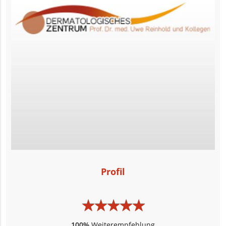
Profil
★
★
★
★
★
★
★
★
★
★
100%
Weiterempfehlung