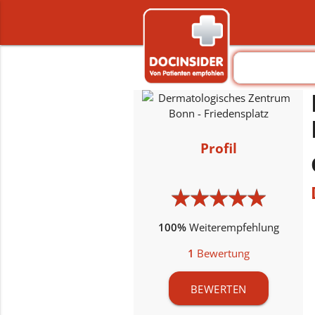
Profil
★
★
★
★
★
★
★
★
★
★
100%
Weiterempfehlung
1
Bewertung
BEWERTEN