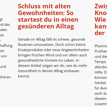
Schluss mit alten
Zwi
Gewohnheiten: So
Kno
startest du in einen
Wie
gt
gesünderen Alltag
kann
und das
inden
der 
nes
Gerade im Alltag fällt es schwer, gesunde
n
Routinen umzusetzen. Doch schon kleine
chaffung
Pharmaz
Ersatzprodukte oder neue Angewohnheiten
den
Prothet
bringen frischen Wind und vor allem auch
g von
und die
gesundheitliche Vorteile ins Leben. In
Tempo v
diesem Artikel zeigen wir dir, wie du mehr
 und
allerdi
Gesundheit in deinen Alltag einbauen
Hilfe: 
kannst.
ehören
können
hierbei
für Aus
auch au
diesem
zusamm