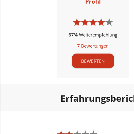
Profil
★
★
★
★
★
★
★
★
★
★
67%
Weiterempfehlung
7
Bewertungen
BEWERTEN
Erfahrungsberi