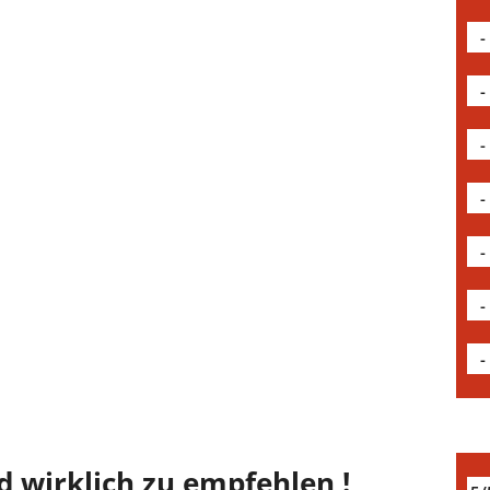
-
-
-
-
-
-
-
d wirklich zu empfehlen !