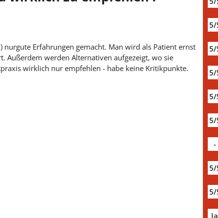
5/
5/
) nurgute Erfahrungen gemacht. Man wird als Patient ernst
5/
. Außerdem werden Alternativen aufgezeigt, wo sie
praxis wirklich nur empfehlen - habe keine Kritikpunkte.
5/
5/
5/
-
5/
5/
J