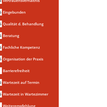
5
Vertrauensverhältnis
5
Eingebunden
5
Qualität d. Behandlung
5
Beratung
5
Fachliche Kompetenz
5
Organisation der Praxis
Barrierefreiheit
5
Wartezeit auf Termin
5
Wartezeit in Wartezimmer
a
Weiterempfehlung