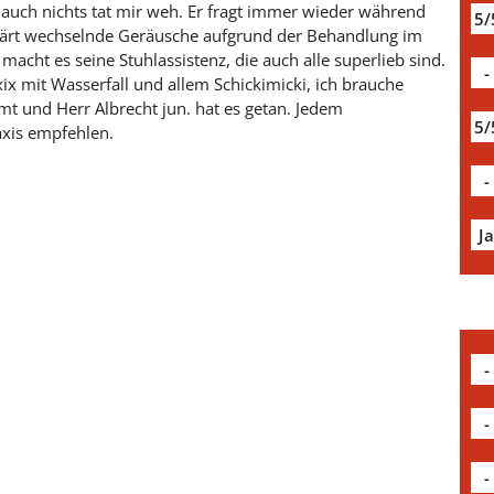
 auch nichts tat mir weh. Er fragt immer wieder während
5/
klärt wechselnde Geräusche aufgrund der Behandlung im
macht es seine Stuhlassistenz, die auch alle superlieb sind.
-
axix mit Wasserfall und allem Schickimicki, ich brauche
mt und Herr Albrecht jun. hat es getan. Jedem
5/
axis empfehlen.
-
J
-
-
-