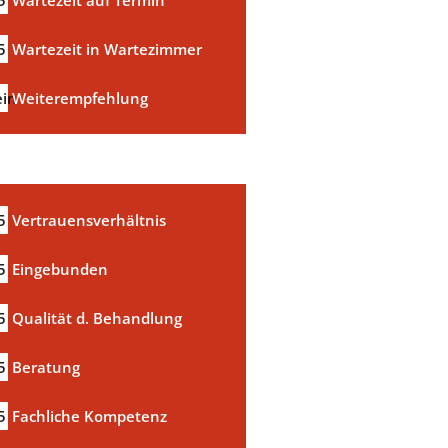
5
Wartezeit auf Termin
5
Wartezeit in Wartezimmer
in
Weiterempfehlung
5
Vertrauensverhältnis
5
Eingebunden
5
Qualität d. Behandlung
5
Beratung
5
Fachliche Kompetenz