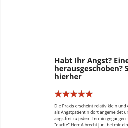
Habt Ihr Angst? Ein
herausgeschoben? S
hierher
★
★
★
★
★
★
★
★
★
★
Die Praxis erscheint relativ klein und 
als Angstpatientin dort angemeldet un
angstfrei zu jedem Termin gegangen 
"durfte" Herr Albrecht jun. bei mir 