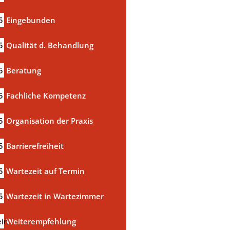
5
Eingebunden
5
Qualität d. Behandlung
5
Beratung
5
Fachliche Kompetenz
5
Organisation der Praxis
5
Barrierefreiheit
5
Wartezeit auf Termin
5
Wartezeit in Wartezimmer
in
Weiterempfehlung