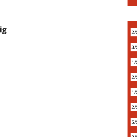
ig
2/
3/
1/
2/
1/
2/
5/