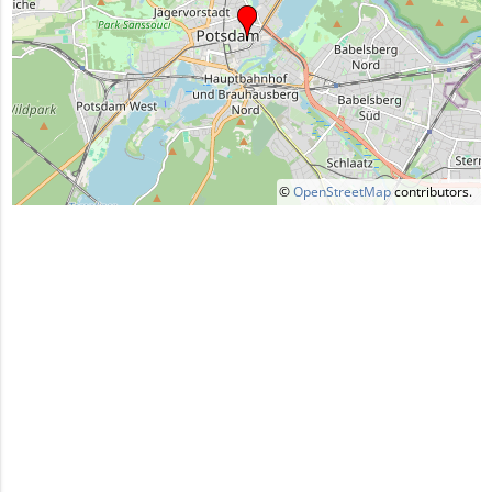
©
OpenStreetMap
contributors.