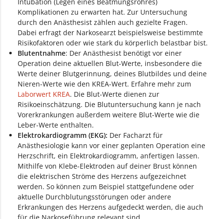
Intubation (Legen eines Beatmungsrohres)
Komplikationen zu erwarten hat. Zur Untersuchung
durch den Anästhesist zählen auch gezielte Fragen.
Dabei erfragt der Narkosearzt beispielsweise bestimmte
Risikofaktoren oder wie stark du körperlich belastbar bist.
Blutentnahme
: Der Anästhesist benötigt vor einer
Operation deine aktuellen Blut-Werte, insbesondere die
Werte deiner Blutgerinnung, deines Blutbildes und deine
Nieren-Werte wie den KREA-Wert. Erfahre mehr zum
Laborwert KREA
. Die Blut-Werte dienen zur
Risikoeinschätzung. Die Blutuntersuchung kann je nach
Vorerkrankungen außerdem weitere Blut-Werte wie die
Leber-Werte enthalten.
Elektrokardiogramm (EKG):
Der Facharzt für
Anästhesiologie kann vor einer geplanten Operation eine
Herzschrift, ein Elektrokardiogramm, anfertigen lassen.
Mithilfe von Klebe-Elektroden auf deiner Brust können
die elektrischen Ströme des Herzens aufgezeichnet
werden. So können zum Beispiel stattgefundene oder
aktuelle Durchblutungsstörungen oder andere
Erkrankungen des Herzens aufgedeckt werden, die auch
für die Narkoseführung relevant sind.