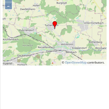
–
©
OpenStreetMap
contributors.