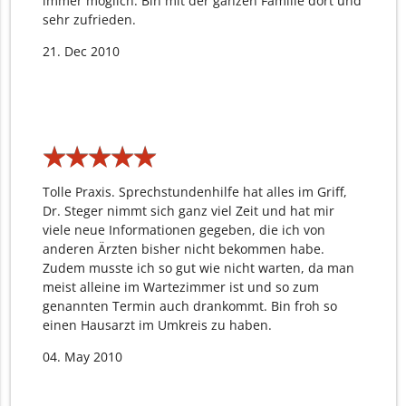
immer möglich. Bin mit der ganzen Familie dort und
sehr zufrieden.
21. Dec 2010
★
★
★
★
★
★
★
★
★
★
Tolle Praxis. Sprechstundenhilfe hat alles im Griff,
Dr. Steger nimmt sich ganz viel Zeit und hat mir
viele neue Informationen gegeben, die ich von
anderen Ärzten bisher nicht bekommen habe.
Zudem musste ich so gut wie nicht warten, da man
meist alleine im Wartezimmer ist und so zum
genannten Termin auch drankommt. Bin froh so
einen Hausarzt im Umkreis zu haben.
04. May 2010