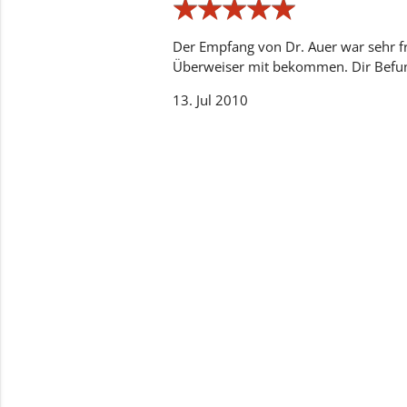
★
★
★
★
★
★
★
★
★
★
Der Empfang von Dr. Auer war sehr f
Überweiser mit bekommen. Dir Befund
13. Jul 2010