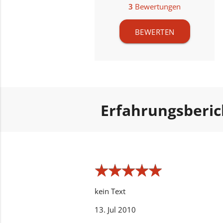
3
Bewertungen
BEWERTEN
Erfahrungsberi
★
★
★
★
★
★
★
★
★
★
kein Text
13. Jul 2010