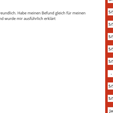
5/
reundlich. Habe meinen Befund gleich für meinen
 wurde mir ausführlich erklärt
5/
5/
5/
5/
-
5/
5/
J