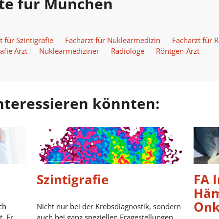
zte für München
t für Szintigrafie
Facharzt für Nuklearmedizin
Facharzt für R
ie Arzt
Nuklearmediziner
Radiologe
Röntgen-Arzt
 interessieren könnten:
Szintigrafie
FA 
Häm
Onk
ch
Nicht nur bei der Krebsdiagnostik, sondern
. Er
auch bei ganz speziellen Fragestellungen