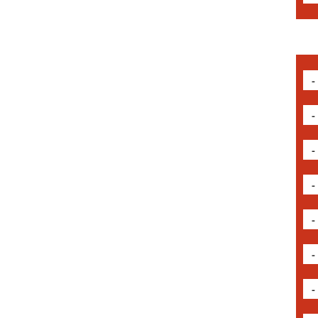
-
-
-
-
-
-
-