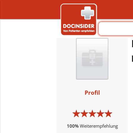
Profil
★
★
★
★
★
★
★
★
★
★
100%
Weiterempfehlung