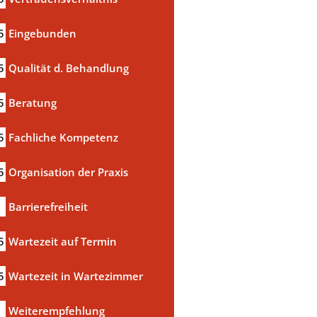
5
Eingebunden
5
Qualität d. Behandlung
5
Beratung
5
Fachliche Kompetenz
5
Organisation der Praxis
Barrierefreiheit
5
Wartezeit auf Termin
5
Wartezeit in Wartezimmer
a
Weiterempfehlung