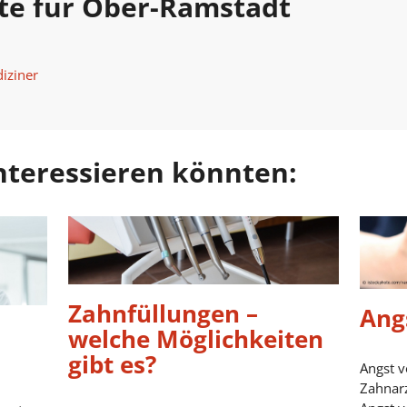
te für Ober-Ramstadt
iziner
 interessieren könnten:
Zahnfüllungen –
Ang
welche Möglichkeiten
gibt es?
Angst v
Zahnarz