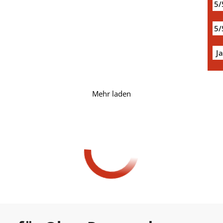
5/
5/
J
Mehr laden