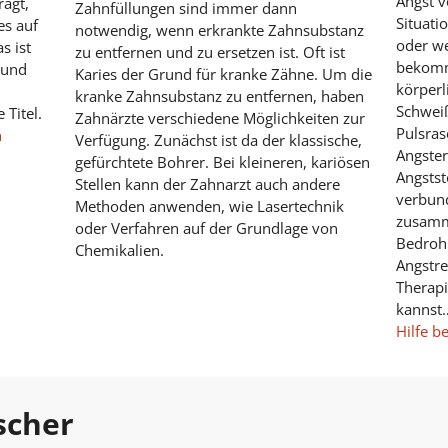
Angst 
ragt,
Zahnfüllungen sind immer dann
Situati
es auf
notwendig, wenn erkrankte Zahnsubstanz
oder we
s ist
zu entfernen und zu ersetzen ist. Oft ist
bekomm
 und
Karies der Grund für kranke Zähne. Um die
körper
kranke Zahnsubstanz zu entfernen, haben
Schweiß
 Titel.
Zahnärzte verschiedene Möglichkeiten zur
Pulsra
n
Verfügung. Zunächst ist da der klassische,
Angster
gefürchtete Bohrer. Bei kleineren, kariösen
Angsts
Stellen kann der Zahnarzt auch andere
verbun
Methoden anwenden, wie Lasertechnik
zusamme
oder Verfahren auf der Grundlage von
Bedrohu
Chemikalien.
Angstre
Therapi
kannst
Hilfe b
scher