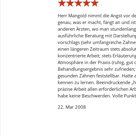
★
★
★
★
★
★
★
★
★
★
Herr Mangold nimmt die Angst vor dem
genau, was er macht, fängt an und is
anderen Ärzten, wo man stundenlang 
ausführliche Beratung mit Darstellun
vorschlags (sehr umfangreiche Zahne
einen längeren Zeitraum stets absolut
konzentrierte Arbeit; stets Erläuter
Atmosphäre in der Praxis (ruhig, gut o
Behandlungsergebnis sehr zufrieden; 
gesunden Zähnen feststellbar. Hatte 
kennen zu lernen. Beeindruckende „h
präzise Arbeit allen erforderlichen A
habe keine Beschwerden. Volle Punkt
22. Mar 2008