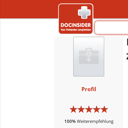
Profil
★
★
★
★
★
★
★
★
★
★
100%
Weiterempfehlung