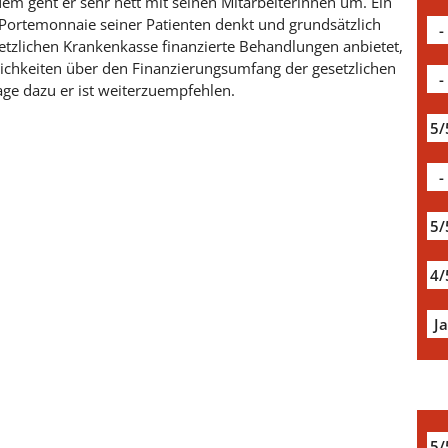
dem geht er sehr nett mit seinen Mitarbeiterinnen um. Ein
 Portemonnaie seiner Patienten denkt und grundsätzlich
-
etzlichen Krankenkasse finanzierte Behandlungen anbietet,
chkeiten über den Finanzierungsumfang der gesetzlichen
-
age dazu er ist weiterzuempfehlen.
5/
-
5/
4/
J
5/