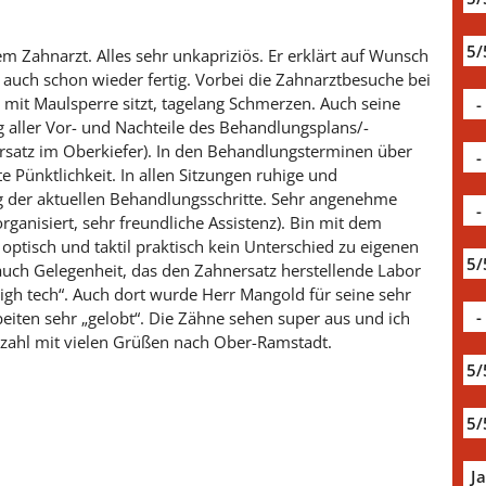
5/
 Zahnarzt. Alles sehr unkapriziös. Er erklärt auf Wunsch
t auch schon wieder fertig. Vorbei die Zahnarztbesuche bei
mit Maulsperre sitzt, tagelang Schmerzen. Auch seine
-
g aller Vor- und Nachteile des Behandlungsplans/-
rsatz im Oberkiefer). In den Behandlungsterminen über
-
e Pünktlichkeit. In allen Sitzungen ruhige und
ung der aktuellen Behandlungsschritte. Sehr angenehme
-
rganisiert, sehr freundliche Assistenz). Bin mit dem
optisch und taktil praktisch kein Unterschied zu eigenen
5/
auch Gelegenheit, das den Zahnersatz herstellende Labor
igh tech“. Auch dort wurde Herr Mangold für seine sehr
-
rbeiten sehr „gelobt“. Die Zähne sehen super aus und ich
zahl mit vielen Grüßen nach Ober-Ramstadt.
5/
5/
J