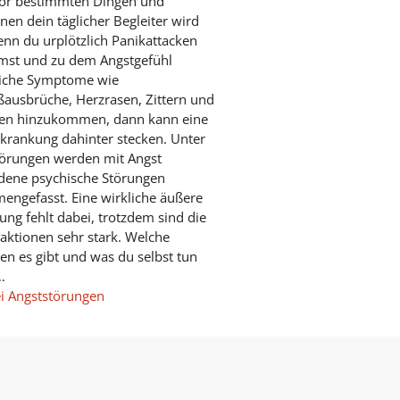
vor bestimmten Dingen und
onen dein täglicher Begleiter wird
nn du urplötzlich Panikattacken
st und zu dem Angstgefühl
liche Symptome wie
ausbrüche, Herzrasen, Zittern und
sen hinzukommen, dann kann eine
krankung dahinter stecken. Unter
törungen werden mit Angst
dene psychische Störungen
ngefasst. Eine wirkliche äußere
ng fehlt dabei, trotzdem sind die
aktionen sehr stark. Welche
en es gibt und was du selbst tun
…
ei Angststörungen