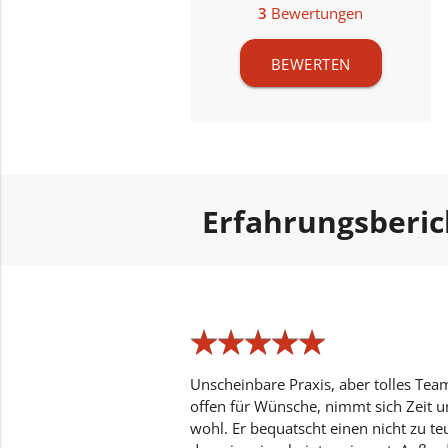
3
Bewertungen
BEWERTEN
Erfahrungsberi
★
★
★
★
★
★
★
★
★
★
Unscheinbare Praxis, aber tolles Team
offen für Wünsche, nimmt sich Zeit u
wohl. Er bequatscht einen nicht zu 