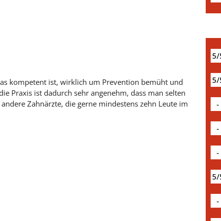
5/
5/
das kompetent ist, wirklich um Prevention bemüht und
 die Praxis ist dadurch sehr angenehm, dass man selten
andere Zahnärzte, die gerne mindestens zehn Leute im
-
-
-
5/
-