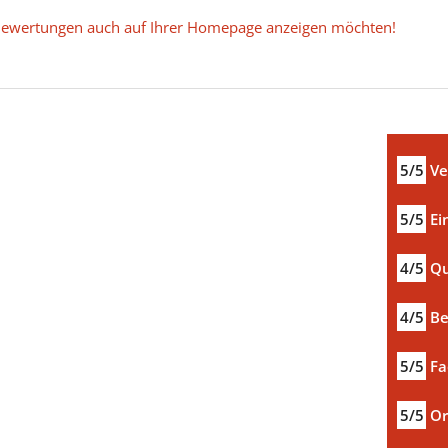
e Bewertungen auch auf Ihrer Homepage anzeigen möchten!
5/5
Ve
5/5
Ei
4/5
Qu
4/5
Be
5/5
Fa
5/5
Or