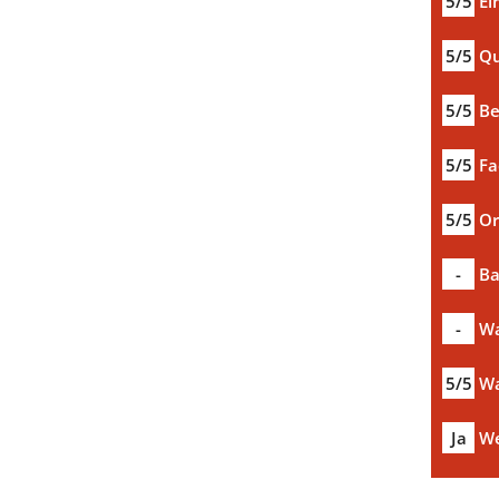
5/5
Ei
5/5
Qu
5/5
Be
5/5
Fa
5/5
Or
-
Ba
-
Wa
5/5
Wa
Ja
We