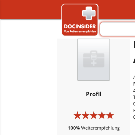
Profil
★
★
★
★
★
★
★
★
★
★
100%
Weiterempfehlung