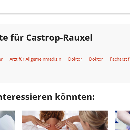
te für Castrop-Rauxel
er
Arzt für Allgemeinmedizin
Doktor
Doktor
Facharzt 
 interessieren könnten: