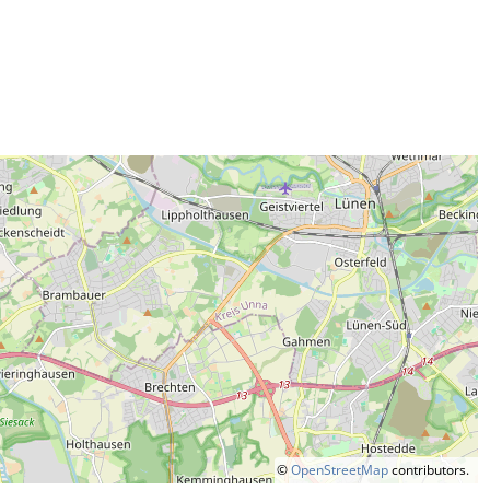
©
OpenStreetMap
contributors.