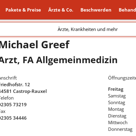
Pakete & Preise
Ärzte & Co.
Beschwerden
Behand
Ärzte, Krankheiten und mehr
Michael Greef
Arzt, FA Allgemeinmedizin
Anschrift
Öffnungszeit
Friedhofstr. 12
Freitag
44581 Castrop-Rauxel
Samstag
Telefon
Sonntag
02305 73219
Montag
Fax
Dienstag
02305 34446
Mittwoch
Donnerstag