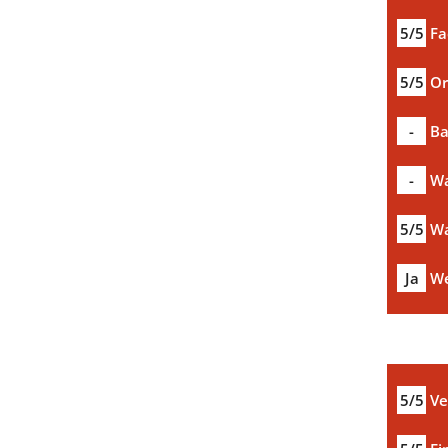
5/5
Fa
5/5
Or
-
Ba
-
Wa
5/5
Wa
Ja
We
5/5
Ve