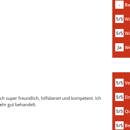
-
Ba
5/5
Wa
5/5
Wa
Ja
We
5/5
Ve
5/5
Ei
ch super freundlich, hilfsbereit und kompetent. Ich
ehr gut behandelt.
5/5
Qu
5/5
Be