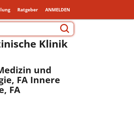
lung
Ratgeber
ANMELDEN
nische Klinik
 Medizin und
ie, FA Innere
e, FA