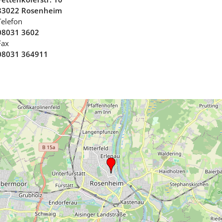
83022 Rosenheim
Telefon
08031 3602
Fax
08031 364911