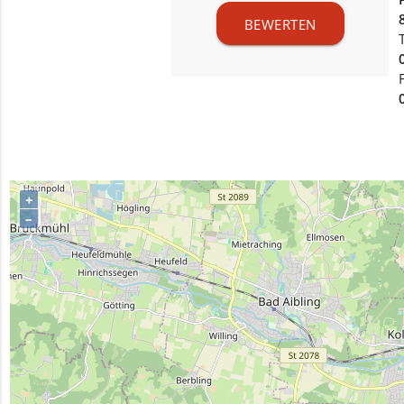
BEWERTEN
+
–