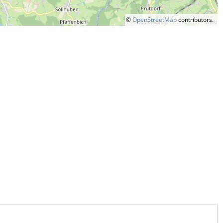
©
OpenStreetMap
contributors.