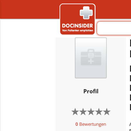
Profil
★
★
★
★
★
★
★
★
★
★
0
Bewertungen