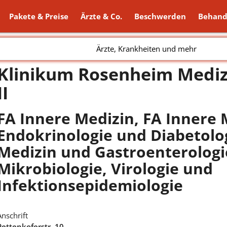
Pakete & Preise
Ärzte & Co.
Beschwerden
Behand
Ärzte, Krankheiten und mehr
Klinikum Rosenheim Medizi
II
FA Innere Medizin, FA Innere
Endokrinologie und Diabetolog
Medizin und Gastroenterologi
Mikrobiologie, Virologie und
Infektionsepidemiologie
Anschrift
Pettenkoferstr. 10