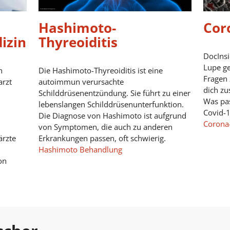
Hashimoto-
Cor
izin
Thyreoiditis
DocInsi
Lupe g
n
Die Hashimoto-Thyreoiditis ist eine
Fragen 
arzt
autoimmun verursachte
dich z
Schilddrüsenentzündung. Sie führt zu einer
Was pas
lebenslangen Schilddrüsenunterfunktion.
Covid-1
Die Diagnose von Hashimoto ist aufgrund
Corona-
von Symptomen, die auch zu anderen
ärzte
Erkrankungen passen, oft schwierig.
Hashimoto Behandlung
on