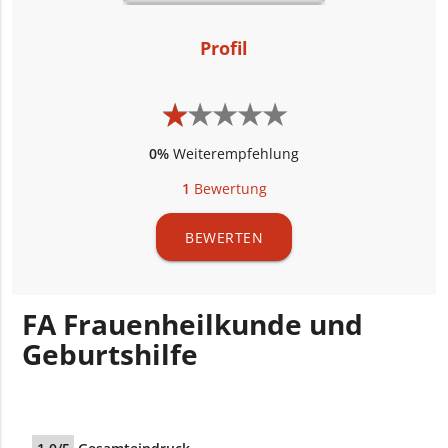
Profil
★
★
★
★
★
★
★
★
★
★
0%
Weiterempfehlung
1
Bewertung
BEWERTEN
FA Frauenheilkunde und
Geburtshilfe