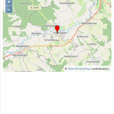
+
–
©
OpenStreetMap
contributors.