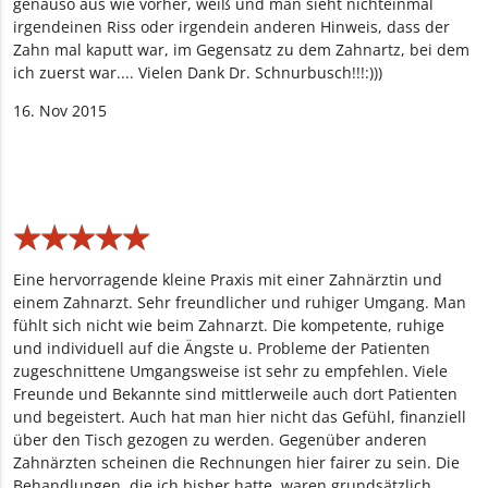
genauso aus wie vorher, weiß und man sieht nichteinmal
irgendeinen Riss oder irgendein anderen Hinweis, dass der
Zahn mal kaputt war, im Gegensatz zu dem Zahnartz, bei dem
ich zuerst war.... Vielen Dank Dr. Schnurbusch!!!:)))
16. Nov 2015
★
★
★
★
★
★
★
★
★
★
Eine hervorragende kleine Praxis mit einer Zahnärztin und
einem Zahnarzt. Sehr freundlicher und ruhiger Umgang. Man
fühlt sich nicht wie beim Zahnarzt. Die kompetente, ruhige
und individuell auf die Ängste u. Probleme der Patienten
zugeschnittene Umgangsweise ist sehr zu empfehlen. Viele
Freunde und Bekannte sind mittlerweile auch dort Patienten
und begeistert. Auch hat man hier nicht das Gefühl, finanziell
über den Tisch gezogen zu werden. Gegenüber anderen
Zahnärzten scheinen die Rechnungen hier fairer zu sein. Die
Behandlungen, die ich bisher hatte, waren grundsätzlich