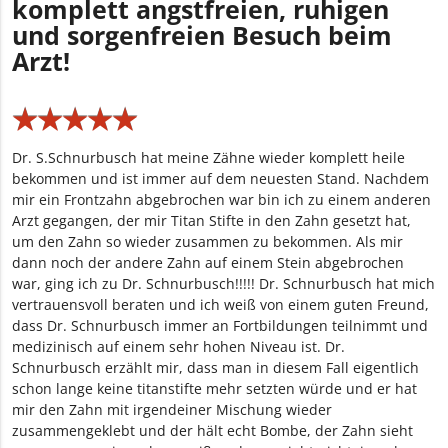
komplett angstfreien, ruhigen
und sorgenfreien Besuch beim
Arzt!
★
★
★
★
★
★
★
★
★
★
Dr. S.Schnurbusch hat meine Zähne wieder komplett heile
bekommen und ist immer auf dem neuesten Stand. Nachdem
mir ein Frontzahn abgebrochen war bin ich zu einem anderen
Arzt gegangen, der mir Titan Stifte in den Zahn gesetzt hat,
um den Zahn so wieder zusammen zu bekommen. Als mir
dann noch der andere Zahn auf einem Stein abgebrochen
war, ging ich zu Dr. Schnurbusch!!!!! Dr. Schnurbusch hat mich
vertrauensvoll beraten und ich weiß von einem guten Freund,
dass Dr. Schnurbusch immer an Fortbildungen teilnimmt und
medizinisch auf einem sehr hohen Niveau ist. Dr.
Schnurbusch erzählt mir, dass man in diesem Fall eigentlich
schon lange keine titanstifte mehr setzten würde und er hat
mir den Zahn mit irgendeiner Mischung wieder
zusammengeklebt und der hält echt Bombe, der Zahn sieht