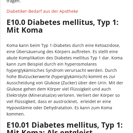
tragen.
E10.72 Diabetes mellitus, Typ 1: Mit multiplen
Komplikationen: Mit sonstigen multiplen
Diabetiker-Bedarf aus der Apotheke
Komplikationen, nicht als entgleist bezeichnet
E10.0 Diabetes mellitus, Typ 1:
Mit Koma
E10.73 Diabetes mellitus, Typ 1: Mit multiplen
Komplikationen: Mit sonstigen multiplen
Komplikationen, als entgleist bezeichnet
Koma kann beim Typ 1-Diabetes durch eine Ketoazidose,
eine Übersäuerung des Körpers auftreten. Es stellt eine
E10.74 Diabetes mellitus, Typ 1: Mit multiplen
akute Komplikation des Diabetes mellitus Typ 1 dar. Koma
Komplikationen: Mit diabetischem Fußsyndrom,
kann zum Beispiel durch ein hyperosmolares
nicht als entgleist bezeichnet
hyperglykämisches Syndrom verursacht werden. Durch
hohe Blutzuckerwerte (hyperglykämisch) kommt es zur
E10.8 Diabetes mellitus, Typ 1: Mit nicht näher
Ausscheidung von Glukose (Zucker) über den Urin. Mit der
bezeichneten Komplikationen
Glukose gehen dem Körper viel Flüssigkeit und auch
Elektrolyte (Mineralsalze) verloren. Verliert der Körper so
E10.80 Diabetes mellitus, Typ 1: Mit nicht näher
viel Flüssigkeit, dass er austrocknet, erleidet er eine
bezeichneten Komplikationen: Nicht als entgleist
Hypovolämie oder Dehydratation. Es kann zum Koma
bezeichnet
kommen.
E10.81 Diabetes mellitus, Typ 1: Mit nicht näher
E10.01 Diabetes mellitus, Typ 1:
bezeichneten Komplikationen: Als entgleist
Mit Koma: Als entgleist