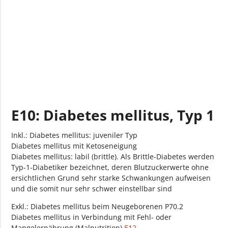
E10.30 Diabetes mellitus, Typ 1: Mit
Augenkomplikationen: Nicht als entgleist
bezeichnet
E10.31 Diabetes mellitus, Typ 1: Mit
Augenkomplikationen: Als entgleist bezeichnet
E10.4 Diabetes mellitus, Typ 1: Mit
neurologischen Komplikationen
E10: Diabetes mellitus, Typ 1
E10.40 Diabetes mellitus, Typ 1: Mit
neurologischen Komplikationen: Nicht als
entgleist bezeichnet
Inkl.: Diabetes mellitus: juveniler Typ
Diabetes mellitus mit Ketoseneigung
E10.41 Diabetes mellitus, Typ 1: Mit
Diabetes mellitus: labil (brittle). Als Brittle-Diabetes werden
neurologischen Komplikationen: Als entgleist
Typ-1-Diabetiker bezeichnet, deren Blutzuckerwerte ohne
bezeichnet
ersichtlichen Grund sehr starke Schwankungen aufweisen
und die somit nur sehr schwer einstellbar sind
E10.5 Diabetes mellitus, Typ 1: Mit peripheren
Exkl.: Diabetes mellitus beim Neugeborenen P70.2
vaskulären Komplikationen
Diabetes mellitus in Verbindung mit Fehl- oder
Mangelernährung (Malnutrition)
E10.50 Diabetes mellitus, Typ 1: Mit peripheren
E12