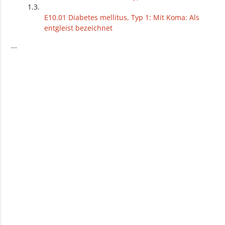
E10.01 Diabetes mellitus, Typ 1: Mit Koma: Als
entgleist bezeichnet
E10.1 Diabetes mellitus, Typ 1: Mit Ketoazidose
...
E10.11 Diabetes mellitus, Typ 1: Mit Ketoazidose:
Als entgleist bezeichnet
E.10.2 Diabetes mellitus, Typ 1: Mit
Nierenkomplikationen
E.10.20 Diabetes mellitus, Typ 1: Mit
Nierenkomplikationen: Nicht als entgleist
bezeichnet
E.10.21 Diabetes mellitus, Typ 1: Mit
Nierenkomplikationen: Als entgleist bezeichnet
E10.3 Diabetes mellitus, Typ 1: Mit
Augenkomplikationen