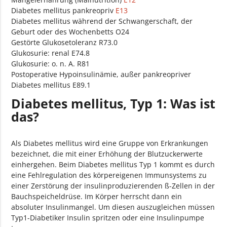
Diabetes mellitus pankreopriv
vaskulären Komplikationen: Nicht als entgleist
E13
Diabetes mellitus während der Schwangerschaft, der
bezeichnet
Geburt oder des Wochenbetts O24
Gestörte Glukosetoleranz R73.0
E10.51 Diabetes mellitus, Typ 1: Mit peripheren
Glukosurie: renal E74.8
vaskulären Komplikationen: Als entgleist
Glukosurie: o. n. A. R81
bezeichnet
Postoperative Hypoinsulinämie, außer pankreopriver
Diabetes mellitus E89.1
E10.6 Diabetes mellitus, Typ 1: Mit sonstigen
näher bezeichneten Komplikationen
Diabetes mellitus, Typ 1: Was ist
das?
E10.60 Diabetes mellitus, Typ 1: Mit sonstigen
näher bezeichneten Komplikationen: Nicht als
entgleist bezeichnet
Als Diabetes mellitus wird eine Gruppe von Erkrankungen
bezeichnet, die mit einer Erhöhung der Blutzuckerwerte
E10.61 Diabetes mellitus, Typ 1: Mit sonstigen
einhergehen. Beim Diabetes mellitus Typ 1 kommt es durch
näher bezeichneten Komplikationen: Als entgleist
eine Fehlregulation des körpereigenen Immunsystems zu
bezeichnet
einer Zerstörung der insulinproduzierenden ß-Zellen in der
Bauchspeicheldrüse. Im Körper herrscht dann ein
E10.7 Diabetes mellitus, Typ 1: Mit multiplen
absoluter Insulinmangel. Um diesen auszugleichen müssen
Komplikationen
Typ1-Diabetiker Insulin spritzen oder eine Insulinpumpe