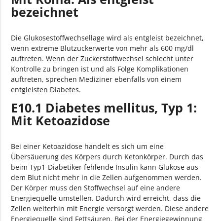
bezeichnet
bezeichnet
E10.9 Diabetes mellitus, Typ 1: Ohne
Komplikationen
Die Glukosestoffwechsellage wird als entgleist bezeichnet,
wenn extreme Blutzuckerwerte von mehr als 600 mg/dl
E10.90 Diabetes mellitus, Typ 1: Ohne
auftreten. Wenn der Zuckerstoffwechsel schlecht unter
Komplikationen: Nicht als entgleist bezeichnet
Kontrolle zu bringen ist und als Folge Komplikationen
auftreten, sprechen Mediziner ebenfalls von einem
E10.91 Diabetes mellitus, Typ 1: Ohne
entgleisten Diabetes.
Komplikationen: Als entgleist bezeichnet
E10.1 Diabetes mellitus, Typ 1:
Mit Ketoazidose
Bei einer Ketoazidose handelt es sich um eine
Übersäuerung des Körpers durch Ketonkörper. Durch das
beim Typ1-Diabetiker fehlende Insulin kann Glukose aus
dem Blut nicht mehr in die Zellen aufgenommen werden.
Der Körper muss den Stoffwechsel auf eine andere
Energiequelle umstellen. Dadurch wird erreicht, dass die
Zellen weiterhin mit Energie versorgt werden. Diese andere
Energiequelle sind Fettsäuren. Bei der Energiegewinnung