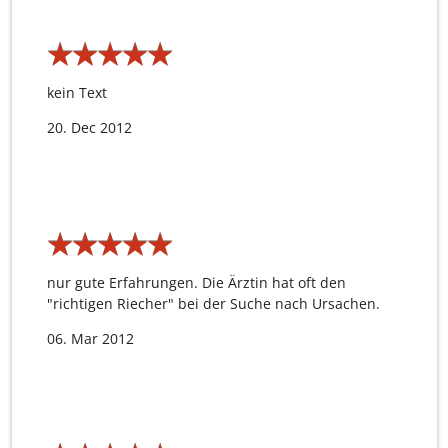
★
★
★
★
★
★
★
★
★
★
kein Text
20. Dec 2012
★
★
★
★
★
★
★
★
★
★
nur gute Erfahrungen. Die Ärztin hat oft den
"richtigen Riecher" bei der Suche nach Ursachen.
06. Mar 2012