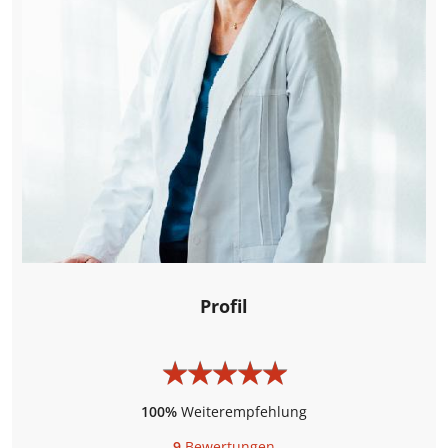
Profil
★
★
★
★
★
★
★
★
★
★
100%
Weiterempfehlung
9
Bewertungen