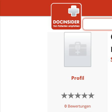
Profil
★
★
★
★
★
★
★
★
★
★
0
Bewertungen