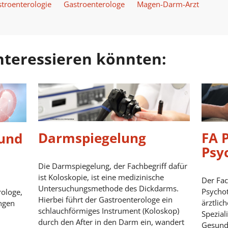
stroenterologie
Gastroenterologe
Magen-Darm-Arzt
 interessieren könnten:
Darmspiegelung
FA 
 und
Psy
Die Darmspiegelung, der Fachbegriff dafür
ist Koloskopie, ist eine medizinische
Der Fac
Untersuchungsmethode des Dickdarms.
Psychot
rologe,
Hierbei führt der Gastroenterologe ein
ärztlic
ngen
schlauchförmiges Instrument (Koloskop)
Spezial
durch den After in den Darm ein, wandert
Gesundh