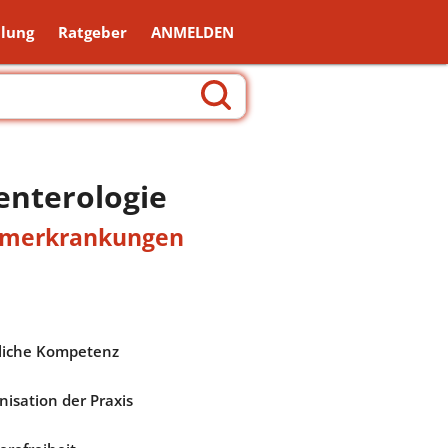
lung
Ratgeber
ANMELDEN
enterologie
armerkrankungen
liche Kompetenz
nisation der Praxis