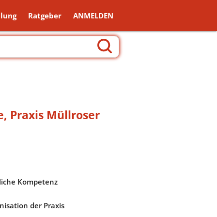
lung
Ratgeber
ANMELDEN
e
,
Praxis Müllroser
liche Kompetenz
nisation der Praxis