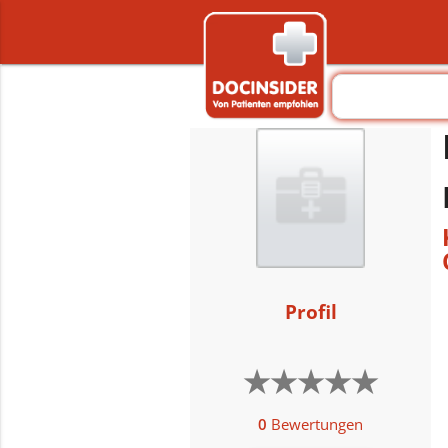
Profil
★
★
★
★
★
★
★
★
★
★
0
Bewertungen