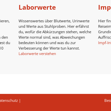
Laborwerte
Imp
ieren,
Wissenswertes über Blutwerte, Urinwerte
Hier fi
und Werte aus Stuhlproben. Hier erfährst
Reisei
du, wofür die Abkürzungen stehen, welche
Grundi
n den
Werte normal sind, was Abweichungen
Auffris
est du
bedeuten können und was du zur
Impf-In
10
Verbesserung der Werte tun kannst.
Laborwerte verstehen
atenschutz
|
Bes