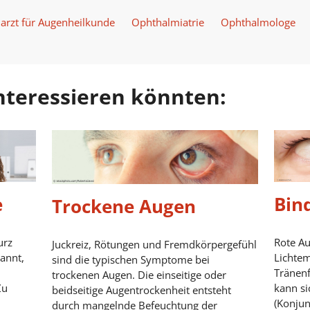
arzt für Augenheilkunde
Ophthalmiatrie
Ophthalmologe
 interessieren könnten:
e
Bin
Trockene Augen
urz
Rote Au
Juckreiz, Rötungen und Fremdkörpergefühl
annt,
Lichtem
sind die typischen Symptome bei
Tränenf
trockenen Augen. Die einseitige oder
Zu
kann s
beidseitige Augentrockenheit entsteht
(Konjun
durch mangelnde Befeuchtung der