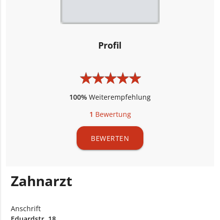
Profil
★
★
★
★
★
★
★
★
★
★
100%
Weiterempfehlung
1
Bewertung
BEWERTEN
Zahnarzt
Anschrift
Eduardstr. 18