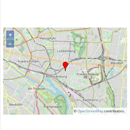
+
–
©
OpenStreetMap
contributors.