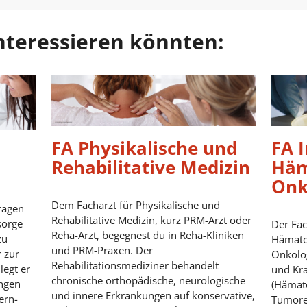
 interessieren könnten:
FA Physikalische und
FA 
Rehabilitative Medizin
Häm
Onk
Dem Facharzt für Physikalische und
Fragen
Rehabilitative Medizin, kurz PRM-Arzt oder
sorge
Der Fac
Reha-Arzt, begegnest du in Reha-Kliniken
zu
Hämato
und PRM-Praxen. Der
r zur
Onkolog
Rehabilitationsmediziner behandelt
egt er
und Kra
chronische orthopädische, neurologische
ngen
(Hämato
und innere Erkrankungen auf konservative,
ern-
Tumore