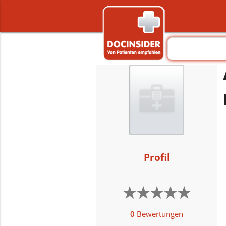
Profil
★
★
★
★
★
★
★
★
★
★
0
Bewertungen