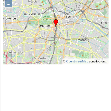
–
©
OpenStreetMap
contributors.