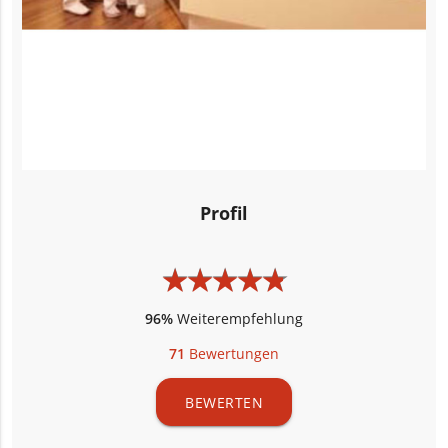
Profil
★
★
★
★
★
★
★
★
★
★
96%
Weiterempfehlung
71
Bewertungen
BEWERTEN