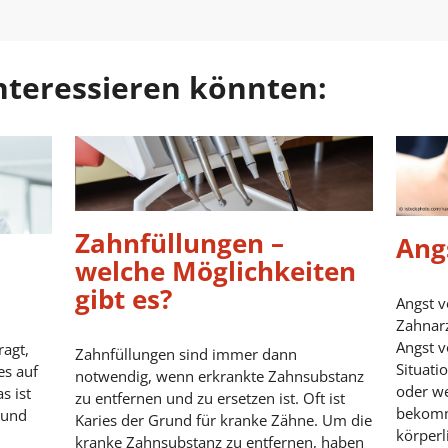
 interessieren könnten:
Zahnfüllungen –
Ang
welche Möglichkeiten
gibt es?
Angst v
Zahnarz
Angst 
ragt,
Zahnfüllungen sind immer dann
Situati
es auf
notwendig, wenn erkrankte Zahnsubstanz
oder we
s ist
zu entfernen und zu ersetzen ist. Oft ist
bekomm
 und
Karies der Grund für kranke Zähne. Um die
körper
kranke Zahnsubstanz zu entfernen, haben