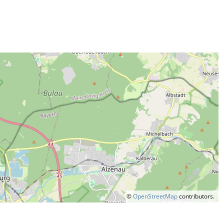
©
OpenStreetMap
contributors.