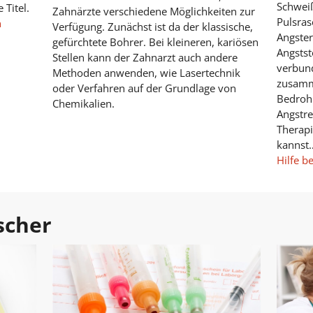
Schweiß
 Titel.
Zahnärzte verschiedene Möglichkeiten zur
Pulsra
n
Verfügung. Zunächst ist da der klassische,
Angster
gefürchtete Bohrer. Bei kleineren, kariösen
Angsts
Stellen kann der Zahnarzt auch andere
verbun
Methoden anwenden, wie Lasertechnik
zusamme
oder Verfahren auf der Grundlage von
Bedrohu
Chemikalien.
Angstre
Therapi
kannst
Hilfe b
scher