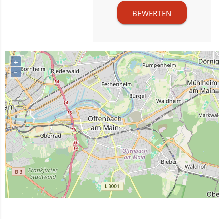
BEWERTEN
+
–