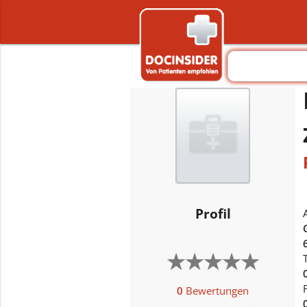
Profil
★
★
★
★
★
★
★
★
★
★
0
Bewertungen