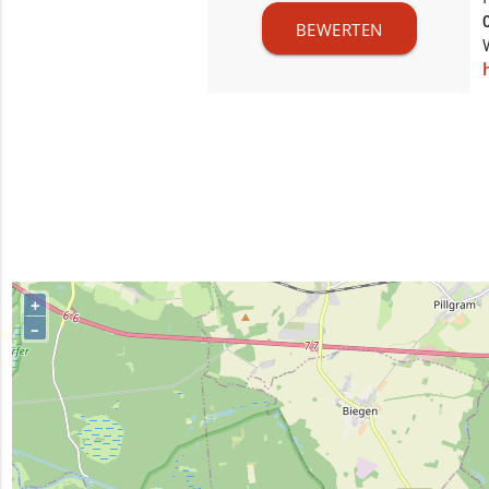
BEWERTEN
+
–