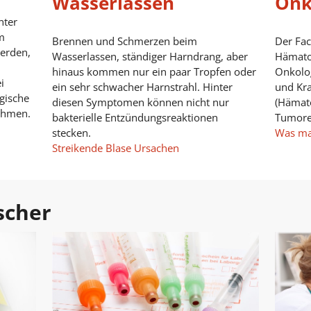
Wasserlassen
Onk
nter
m
Brennen und Schmerzen beim
Der Fac
erden,
Wasserlassen, ständiger Harndrang, aber
Hämato
hinaus kommen nur ein paar Tropfen oder
Onkolog
i
ein sehr schwacher Harnstrahl. Hinter
und Kra
gische
diesen Symptomen können nicht nur
(Hämato
ehmen.
bakterielle Entzündungsreaktionen
Tumore
stecken.
Was ma
Streikende Blase Ursachen
scher