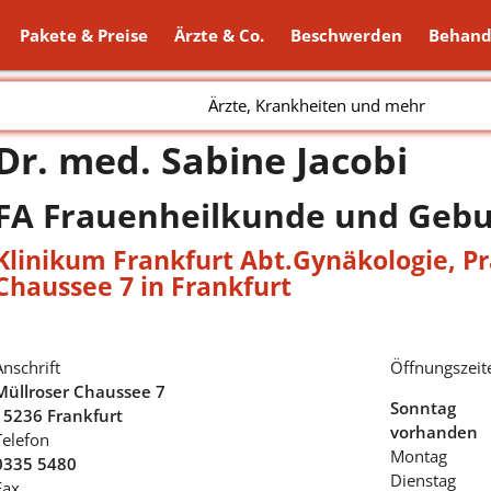
Pakete & Preise
Ärzte & Co.
Beschwerden
Behand
Ärzte, Krankheiten und mehr
Dr. med. Sabine Jacobi
FA Frauenheilkunde und Gebu
Klinikum Frankfurt Abt.Gynäkologie
,
Pr
Chaussee 7 in Frankfurt
Anschrift
Öffnungszeit
Müllroser Chaussee 7
Sonntag
15236 Frankfurt
vorhanden
Telefon
Montag
0335 5480
Dienstag
Fax