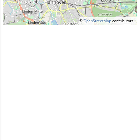
©
OpenStreetMap
contributors.