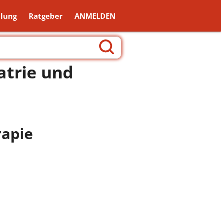
lung
Ratgeber
ANMELDEN
iatrie und
rapie