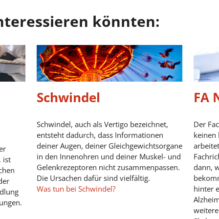
 interessieren könnten:
Schwindel
FA 
Schwindel, auch als Vertigo bezeichnet,
Der Fac
entsteht dadurch, dass Informationen
keinen 
deiner Augen, deiner Gleichgewichtsorgane
arbeite
er
in den Innenohren und deiner Muskel- und
Fachri
 ist
Gelenkrezeptoren nicht zusammenpassen.
dann, 
schen
Die Ursachen dafür sind vielfältig.
bekomm
der
Was tun bei Schwindel?
hinter 
dlung
Alzheim
ungen.
weitere