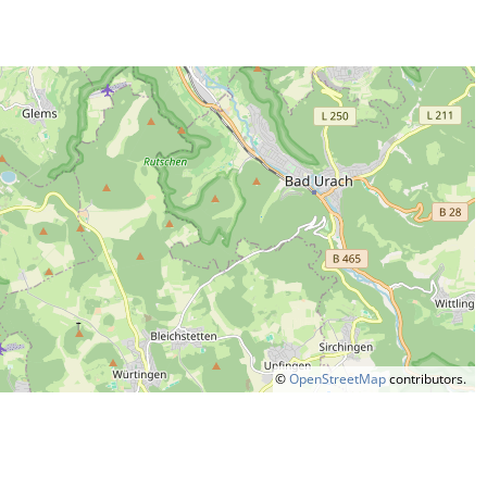
©
OpenStreetMap
contributors.