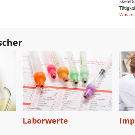
Skelett
Tätigkei
Was ma
scher
Laborwerte
Imp