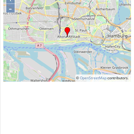
–
©
OpenStreetMap
contributors.