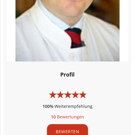
Profil
★
★
★
★
★
★
★
★
★
★
100%
Weiterempfehlung
10
Bewertungen
BEWERTEN