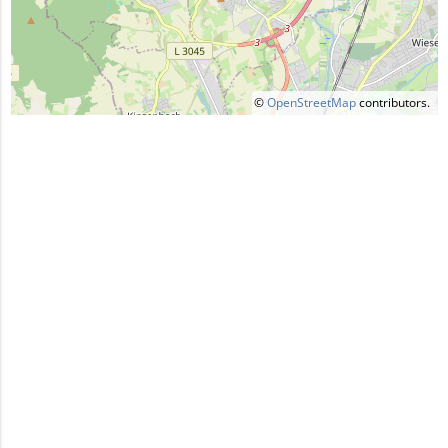
©
OpenStreetMap
contributors.