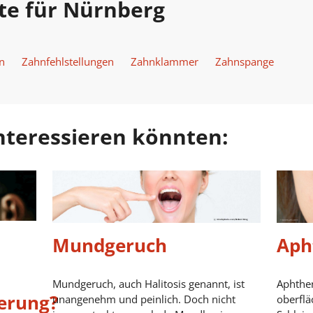
te für Nürnberg
n
Zahnfehlstellungen
Zahnklammer
Zahnspange
 interessieren könnten:
Mundgeruch
Aph
Mundgeruch, auch Halitosis genannt, ist
Aphthen
erung?
unangenehm und peinlich. Doch nicht
oberflä