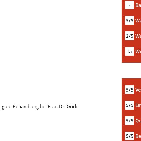
-
Ba
5/5
Wa
2/5
Wa
Ja
We
5/5
Ve
5/5
Ei
r gute Behandlung bei Frau Dr. Göde
5/5
Qu
5/5
Be