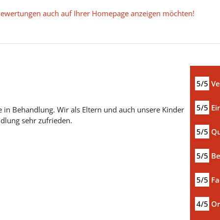
e Bewertungen auch auf Ihrer Homepage anzeigen möchten!
5/5
Ve
5/5
Ei
 in Behandlung. Wir als Eltern und auch unsere Kinder
dlung sehr zufrieden.
5/5
Qu
5/5
Be
5/5
Fa
4/5
Or