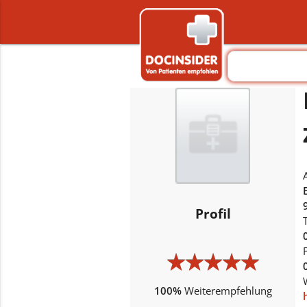
Profil
★
★
★
★
★
★
★
★
★
★
100%
Weiterempfehlung