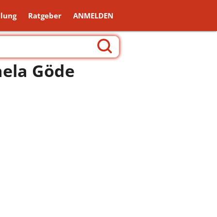
lung
Ratgeber
ANMELDEN
aela Göde