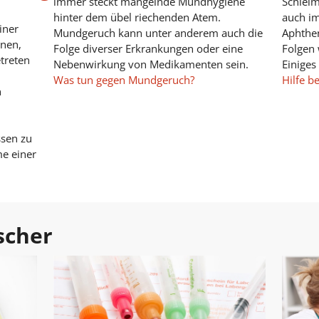
immer steckt mangelnde Mundhygiene
Schlei
hinter dem übel riechenden Atem.
auch im
iner
Mundgeruch kann unter anderem auch die
Aphthen
nnen,
Folge diverser Erkrankungen oder eine
Folgen 
treten
Nebenwirkung von Medikamenten sein.
Einiges
Was tun gegen Mundgeruch?
Hilfe b
n
sen zu
e einer
scher