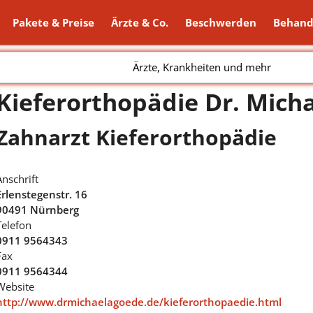
Pakete & Preise
Ärzte & Co.
Beschwerden
Behand
Ärzte, Krankheiten und mehr
Kieferorthopädie Dr. Mich
Zahnarzt Kieferorthopädie
Anschrift
Erlenstegenstr. 16
90491 Nürnberg
Telefon
0911 9564343
Fax
0911 9564344
Website
http://www.drmichaelagoede.de/kieferorthopaedie.html