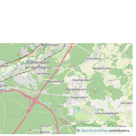
©
OpenStreetMap
contributors.