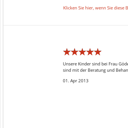
Klicken Sie hier, wenn Sie dies
★
★
★
★
★
★
★
★
★
★
Unsere Kinder sind bei Frau Göde
sind mit der Beratung und Behan
01. Apr 2013