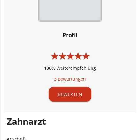
Profil
★
★
★
★
★
★
★
★
★
★
100%
Weiterempfehlung
3
Bewertungen
BEWERTEN
Zahnarzt
Anschrift