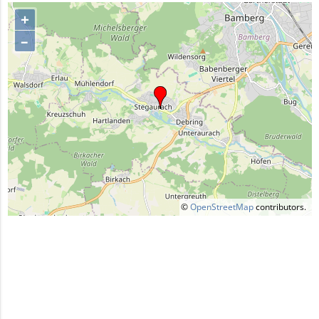
+
–
©
OpenStreetMap
contributors.