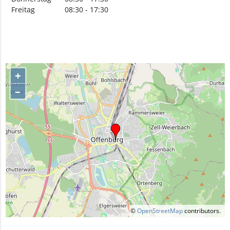
Freitag
08:30 - 17:30
+
–
©
OpenStreetMap
contributors.