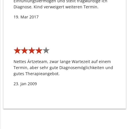
Einfühlungsvermögen und stellt fragwürdige ich
Diagnose. Kind verweigert weiteren Termin.
19. Mar 2017
★
★
★
★
★
★
★
★
★
★
Nettes Ärtzeteam, zwar lange Wartezeit auf einem
Termin, aber sehr gute Diagnosemöglichkeiten und
gutes Therapieangebot.
23. Jan 2009