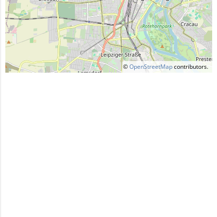
©
OpenStreetMap
contributors.